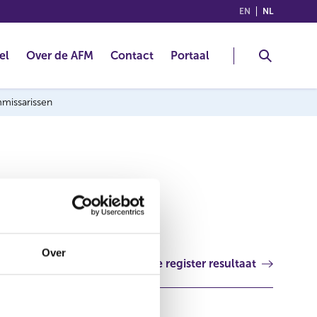
(ENGLISH)
(NEDERLA
EN
NL
el
Over de AFM
Contact
Portaal
mmissarissen
Over
Volgende register resultaat