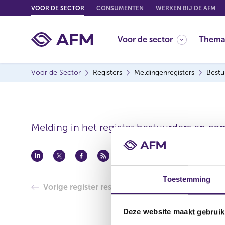
G
VOOR DE SECTOR
CONSUMENTEN
WERKEN BIJ DE AFM
o
t
Voor de sector
Thema
o
c
o
Voor de Sector
Registers
Meldingenregisters
Bestu
n
t
e
n
t
Melding in het register bestuurders en co
Toestemming
Vorige register resultaat
Deze website maakt gebruik