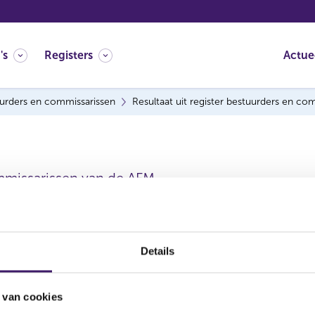
's
Registers
Actue
urders en commissarissen
Resultaat uit register bestuurders en co
mmissarissen van de AFM.
Details
 van cookies