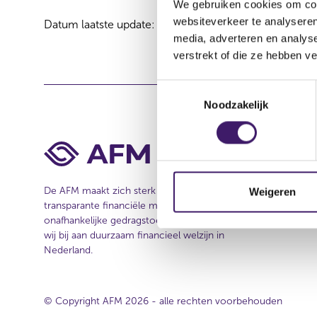
We gebruiken cookies om cont
websiteverkeer te analyseren
Datum laatste update: 06 augustus 2026
media, adverteren en analys
verstrekt of die ze hebben v
T
Noodzakelijk
o
e
s
t
e
m
De AFM maakt zich sterk voor eerlijke en
Weigeren
transparante financiële markten. Als
m
onafhankelijke gedragstoezichthouder dragen
i
wij bij aan duurzaam financieel welzijn in
n
Nederland.
g
s
s
© Copyright AFM 2026 - alle rechten voorbehouden
e