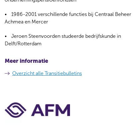
1986-2001 verschillende functies bij Centraal Beheer
Achmea en Mercer
Jeroen Steenvoorden studeerde bedrijfskunde in
Delft/Rotterdam
Meer informatie
Overzicht alle Transitiebulletins
C
o
n
t
a