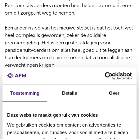
Pensioenuitvoerders moeten heel helder communiceren
om dit zorgpunt weg te nemen.
Een ander risico van het nieuwe stelsel is dat het toch wel
heel complex is geworden, zeker de solidaire
premieregeling. Het is een grote uitdaging voor
pensioenuitvoerders om alles heel goed uit te leggen aan
hun deelnemers om te voorkomen dat ze onrealistische
verwachtingen krijgen.’
Welk inzicht rond de transitie
zou jij de sector willen
Toestemming
Details
Over
meegeven?
‘Keuzebegeleiding is nog belangrijker geworden dan het
Deze website maakt gebruik van cookies
al was. En dat wordt het helemaal als Bedrag ineens straks
We gebruiken cookies om content en advertenties te
een keuzemogelijkheid wordt. Pensioenuitvoerders,
personaliseren, om functies voor social media te bieden
bereid je daar echt goed en tijdig op voor. Ik zie ook de