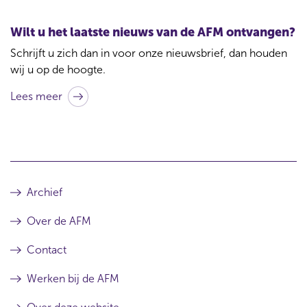
c
t
Wilt u het laatste nieuws van de AFM ontvangen?
b
Schrijft u zich dan in voor onze nieuwsbrief, dan houden
i
wij u op de hoogte.
j
Lees meer
d
i
t
a
r
Archief
t
Over de AFM
i
k
Contact
e
Werken bij de AFM
l