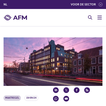
(NEDERLANDS (NEDERLAND))
NL
VOOR DE SECTOR
G
o
t
o
c
o
n
t
e
n
t
MAATREGEL
19/09/24