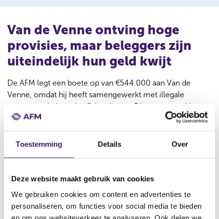
Van de Venne ontving hoge
provisies, maar beleggers zijn
uiteindelijk hun geld kwijt
De AFM legt een boete op van €544.000 aan Van de
Venne, omdat hij heeft samengewerkt met illegale
vermogensbeheerder Grinta Invest. Die samenwerking
had tot doel om Grinta Invest te promoten en beleggers
aan te brengen. Van de Venne fungeerde ook als
contactpersoon en begeleidde beleggers bij het
Toestemming
Details
Over
aanmelden. Hiermee is hij medepleger van illegaal
vermogensbeheer. Van de Venne heeft zeer hoge
provisies ontvangen, waaronder 10% van het door
Deze website maakt gebruik van cookies
beleggers ingelegde vermogen. Dit heeft ook de hoogte
We gebruiken cookies om content en advertenties te
van de boete bepaald.
personaliseren, om functies voor social media te bieden
en om ons websiteverkeer te analyseren. Ook delen we