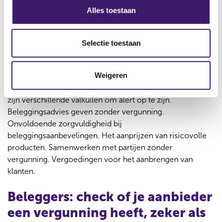
s
Alles toestaan
beïnvloeders: voorkom
e
valkuilen in je werkwijze
l
e
Selectie toestaan
Het bovenstaande staat niet op zichzelf. In 2021 heeft de
c
AFM een rapport naar buiten gebracht over de
t
Weigeren
geconstateerde valkuilen bij de werkwijze van
i
finfluencers, die ook gelden voor andere beïnvloeders. Er
e
zijn verschillende valkuilen om alert op te zijn.
Beleggingsadvies geven zonder vergunning.
Onvoldoende zorgvuldigheid bij
beleggingsaanbevelingen. Het aanprijzen van risicovolle
producten. Samenwerken met partijen zonder
vergunning. Vergoedingen voor het aanbrengen van
klanten.
Beleggers: check of je aanbieder
een vergunning heeft, zeker als