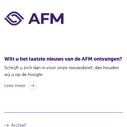
C
o
n
t
a
c
t
Wilt u het laatste nieuws van de AFM ontvangen?
b
Schrijft u zich dan in voor onze nieuwsbrief, dan houden
i
wij u op de hoogte.
j
Lees meer
d
i
t
a
r
Archief