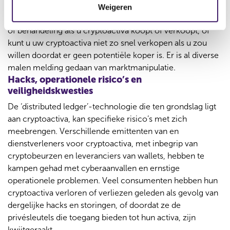
sterk geconcentreerd, wat de koersen of liquiditeit kan
Weigeren
i
beïnvloeden. Mogelijk krijgt u dan ook geen eerlijke prijs
e
of behandeling als u cryptoactiva koopt of verkoopt, of
kunt u uw cryptoactiva niet zo snel verkopen als u zou
willen doordat er geen potentiële koper is. Er is al diverse
malen melding gedaan van marktmanipulatie.
Hacks, operationele risico’s en
veiligheidskwesties
De ‘distributed ledger’-technologie die ten grondslag ligt
aan cryptoactiva, kan specifieke risico’s met zich
meebrengen. Verschillende emittenten van en
dienstverleners voor cryptoactiva, met inbegrip van
cryptobeurzen en leveranciers van wallets, hebben te
kampen gehad met cyberaanvallen en ernstige
operationele problemen. Veel consumenten hebben hun
cryptoactiva verloren of verliezen geleden als gevolg van
dergelijke hacks en storingen, of doordat ze de
privésleutels die toegang bieden tot hun activa, zijn
kwijtgeraakt.