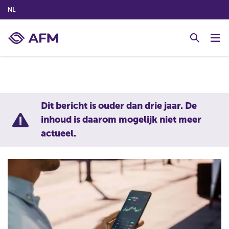
(NEDERLANDS (NEDERLAND))
NL
G
o
t
o
c
o
n
Dit bericht is ouder dan drie jaar. De
t
inhoud is daarom mogelijk niet meer
e
actueel.
n
t