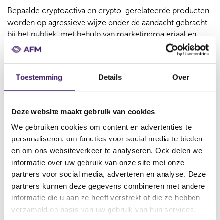
Bepaalde cryptoactiva en crypto-gerelateerde producten
worden op agressieve wijze onder de aandacht gebracht
bij het publiek, met behulp van marketingmateriaal en
andere informatie die mogelijk onduidelijk, onvolledig,
onjuist of zelfs opzettelijk misleidend is. Zo zijn
advertenties op sociale media vaak erg kort, waarbij de
Toestemming
Details
Over
focus ligt op de potentiële winsten en niet op de hoge
risico’s ervan. Pas ook op voor ‘influencers’ op sociale
media (
'finfluencers'
) die een financiële drijfveer hebben
Deze website maakt gebruik van cookies
om bepaalde cryptoactiva en cryptogerelateerde
We gebruiken cookies om content en advertenties te
producten en diensten aan te prijzen en daardoor
personaliseren, om functies voor social media te bieden
mogelijk eenzijdig zijn in hun communicatie hierover;
Ontbreken van bescherming
en om ons websiteverkeer te analyseren. Ook delen we
informatie over uw gebruik van onze site met onze
De meerderheid van de cryptoactiva en de verkoop van
partners voor social media, adverteren en analyse. Deze
cryptogerelateerde producten of diensten zijn niet
partners kunnen deze gegevens combineren met andere
gereguleerd in de EU. In deze gevallen kunt u geen
informatie die u aan ze heeft verstrekt of die ze hebben
aanspraak maken op de rechten en bescherming die
verzameld op basis van uw gebruik van hun services.
consumenten van gereguleerde financiële diensten