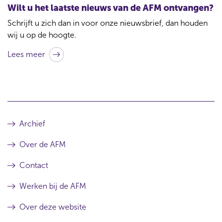
t
Wilt u het laatste nieuws van de AFM ontvangen?
b
Schrijft u zich dan in voor onze nieuwsbrief, dan houden
i
wij u op de hoogte.
j
Lees meer
d
i
t
a
r
Archief
t
Over de AFM
i
k
Contact
e
Werken bij de AFM
l
Over deze website