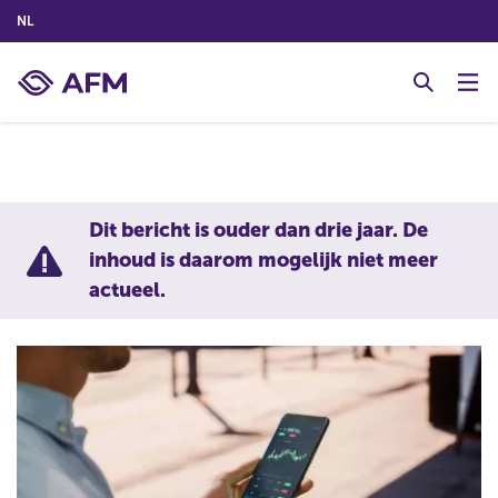
(NEDERLANDS (NEDERLAND))
NL
G
o
t
o
c
o
n
Dit bericht is ouder dan drie jaar. De
t
inhoud is daarom mogelijk niet meer
e
actueel.
n
t