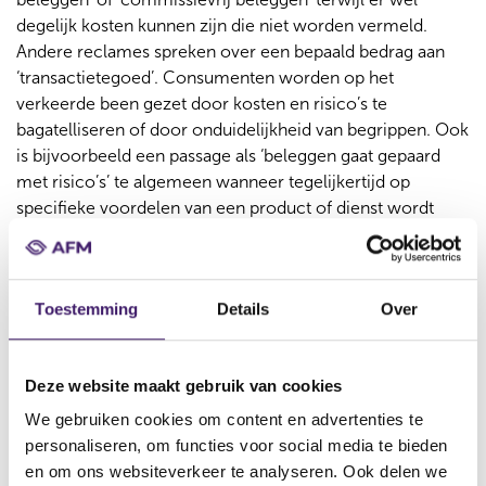
degelijk kosten kunnen zijn die niet worden vermeld.
Andere reclames spreken over een bepaald bedrag aan
‘transactietegoed’. Consumenten worden op het
verkeerde been gezet door kosten en risico’s te
bagatelliseren of door onduidelijkheid van begrippen. Ook
is bijvoorbeeld een passage als ‘beleggen gaat gepaard
met risico’s’ te algemeen wanneer tegelijkertijd op
specifieke voordelen van een product of dienst wordt
gewezen.
Informatie over beleggen moet correct,
duidelijk en niet-misleidend zijn
Toestemming
Details
Over
Bij beleggen moet een reclame-uiting aan verschillende
normen voldoen. Een belangrijke norm is dat informatie
over financiële producten en diensten correct, duidelijk
Deze website maakt gebruik van cookies
en niet misleidend moet zijn. De AFM heeft deze norm
verder uitgelegd in de Beleidsregel Informatieverstrekking
We gebruiken cookies om content en advertenties te
2018. Zo mag niet de indruk wordt gewekt dat er geen
personaliseren, om functies voor social media te bieden
kosten zijn voor het product, terwijl de consument deze
en om ons websiteverkeer te analyseren. Ook delen we