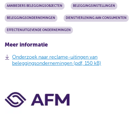
AANBIEDERS BELEGGINGSOBJECTEN
BELEGGINGSINSTELLINGEN
BELEGGINGSONDERNEMINGEN
DIENSTVERLENING AAN CONSUMENTEN
EFFECTENUITGEVENDE ONDERNEMINGEN
Meer informatie
Onderzoek naar reclame-uitingen van
beleggingsondernemingen (pdf, 150 kB)
C
o
n
t
a
c