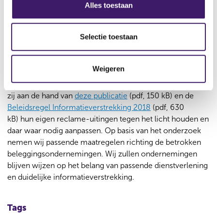
s
Alles toestaan
laagdrempelige beleggingsapps. Hiervoor wordt ook
e
veelvuldig reclame gemaakt. Ook dragen veranderingen
l
in de kosten die zijn verbonden aan
e
Selectie toestaan
beleggingsdienstverlening bij aan de toename van
c
zelfstandig beleggers.
t
Aanpassingen in reclame-uitingen waar nodig
Weigeren
i
e
De AFM verwacht van alle beleggingsondernemingen dat
zij aan de hand van
deze publicatie
(pdf, 150 kB) en de
Beleidsregel Informatieverstrekking 2018
(pdf, 630
kB) hun eigen reclame-uitingen tegen het licht houden en
daar waar nodig aanpassen. Op basis van het onderzoek
nemen wij passende maatregelen richting de betrokken
beleggingsondernemingen. Wij zullen ondernemingen
blijven wijzen op het belang van passende dienstverlening
en duidelijke informatieverstrekking.
Tags