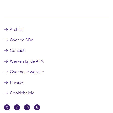
i
t
a
r
Archief
t
Over de AFM
i
k
Contact
e
Werken bij de AFM
l
Over deze website
Privacy
Cookiebeleid