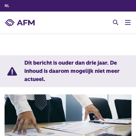
(NEDERLANDS (NEDERLAND))
NL
G
o
t
o
c
o
n
Dit bericht is ouder dan drie jaar. De
t
inhoud is daarom mogelijk niet meer
e
actueel.
n
t