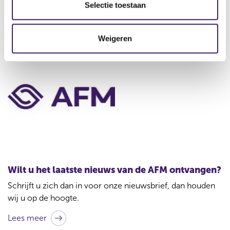
wordt ingediend of anderszins niet aan de wettelijke
e
Selectie toestaan
vereisten voldoet. Bijvoorbeeld als de controleverklaring
c
van de accountant ontbreekt, of er is in plaats daarvan een
t
Weigeren
samenstellingsverklaring van de accountant opgenomen.
i
e
C
o
n
t
a
c
t
Wilt u het laatste nieuws van de AFM ontvangen?
b
Schrijft u zich dan in voor onze nieuwsbrief, dan houden
i
wij u op de hoogte.
j
Lees meer
d