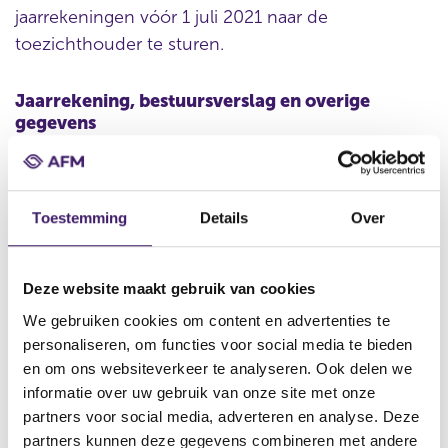
jaarrekeningen vóór 1 juli 2021 naar de
toezichthouder te sturen.
Jaarrekening, bestuursverslag en overige
gegevens
Nederlandse beheerders van beleggingsinstellingen
dienen binnen zes maanden na afloop van het boekjaar de
jaarrekening, het bestuursverslag en overige gegevens
Toestemming
Details
Over
(samen vormen deze het jaarverslag) van de door hen
beheerde fondsen aan de AFM te verstrekken. Dat betreft
ook de door hen beheerde Europese
Deze website maakt gebruik van cookies
beleggingsinstellingen of de door hen beheerde
We gebruiken cookies om content en advertenties te
beleggingsinstellingen waarin zij rechten van deelneming
personaliseren, om functies voor social media te bieden
aanbieden in een lidstaat.
en om ons websiteverkeer te analyseren. Ook delen we
Beheerders van beleggingsinstellingen die rechten van
informatie over uw gebruik van onze site met onze
deelneming aanbieden aan niet-professionele beleggers
partners voor social media, adverteren en analyse. Deze
in Nederland en moeten voldoen aan artikel 115y Bgfo,
partners kunnen deze gegevens combineren met andere
dienen óók van hun eigen onderneming de jaarrekening,