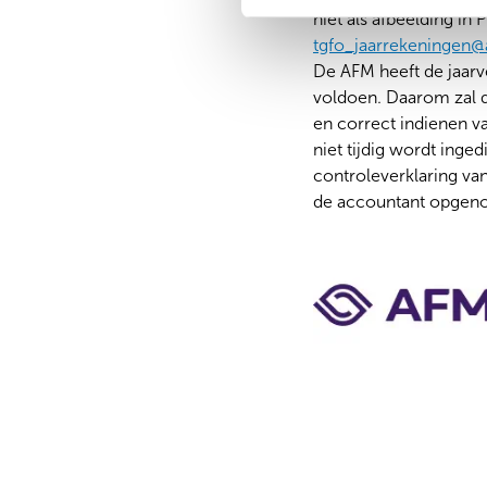
i
niet als afbeelding i
n
tgfo_jaarrekeningen@
g
De AFM heeft de jaarve
s
voldoen. Daarom zal d
s
en correct indienen va
e
niet tijdig wordt inge
l
controleverklaring van
e
de accountant opgen
c
t
C
i
o
e
n
t
a
c
t