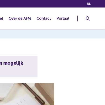
(NEDERLA
NL
el
Over de AFM
Contact
Portaal
om mogelijk