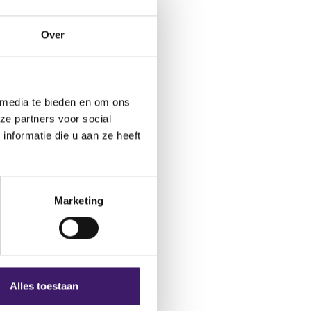
Over
op tijdig
 media te bieden en om ons
ze partners voor social
gingsinstellingen
nformatie die u aan ze heeft
cten (icbe’s) op
Marketing
op van het boekjaar
jaarverslag) aan de
 Dat betekent dat de
Alles toestaan
et ontvangen. De AFM
aar PDF-formaat, en