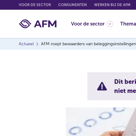
G
VOOR DE SECTOR
CONSUMENTEN
WERKEN BIJ DE AFM
o
t
Voor de sector
Thema
o
c
o
Actueel
AFM roept bewaarders van beleggingsinstellingen e
n
t
e
n
t
Dit ber
niet me