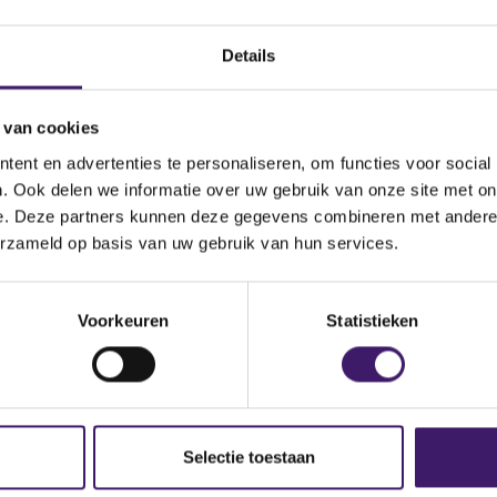
pt bewaarders van
Details
gsinstellingen en icbe’s 
ning op te sturen
 van cookies
ent en advertenties te personaliseren, om functies voor social
. Ook delen we informatie over uw gebruik van onze site met on
anciële Markten (AFM) roept bewaarders van beleg
e. Deze partners kunnen deze gegevens combineren met andere i
 instellingen voor collectieve beleggingen in effe
erzameld op basis van uw gebruik van hun services.
vóór 1 juli 2021 naar de toezichthouder te sturen.
Voorkeuren
Statistieken
estuursverslag en overige gegevens
s met zetel in Nederland dienen binnen zes maanden na aflo
 bestuursverslag en overige gegevens (samen vormen deze het 
or veel bewaarders is het boekjaar gelijk aan het kalenderjaar.
Selectie toestaan
, bestuursverslagen en overige gegevens vóór 1 juli 2021 mo
en graag opgemaakt als bestand in geautomatiseerd uitleesb