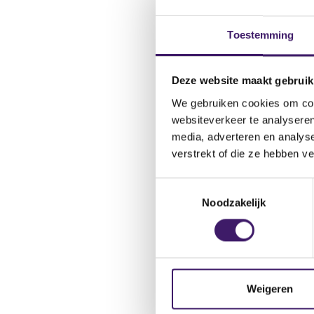
AFM roe
Toestemming
beleggin
jaarreke
Deze website maakt gebruik
We gebruiken cookies om cont
websiteverkeer te analyseren
De Autoriteit Fin
media, adverteren en analys
en bewaarders van
verstrekt of die ze hebben v
hun jaarrekening 
T
Noodzakelijk
o
Jaarrekening, b
e
s
Nederlandse bewaarder
t
hun jaarrekening, een
e
AFM te verstrekken. Vo
m
Weigeren
AFM de jaarrekeningen
m
ontvangt uw document