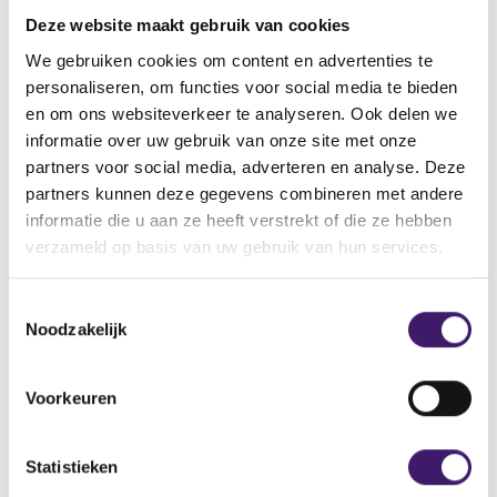
vinden.
Deze website maakt gebruik van cookies
Vindt u de pagina dan nog steeds niet, neemt u dan
contact met ons op via het contactformulier.
We gebruiken cookies om content en advertenties te
personaliseren, om functies voor social media te bieden
Back to Home Page
en om ons websiteverkeer te analyseren. Ook delen we
informatie over uw gebruik van onze site met onze
partners voor social media, adverteren en analyse. Deze
partners kunnen deze gegevens combineren met andere
informatie die u aan ze heeft verstrekt of die ze hebben
Zoek op de site
verzameld op basis van uw gebruik van hun services.
Zoeken
Z
T
o
Noodzakelijk
o
e
k
e
o
s
Voorkeuren
p
t
d
e
e
m
Statistieken
s
m