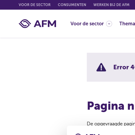
G
VOOR DE SECTOR
CONSUMENTEN
WERKEN BIJ DE AFM
o
t
Voor de sector
Thema
o
c
o
n
t
e
Error 4
n
t
Pagina n
De opgevraagde pagina
Misschien is de pagina