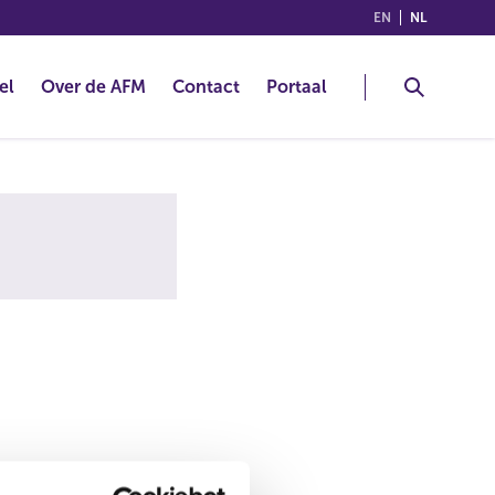
(ENGLISH)
(NEDERLA
EN
NL
el
Over de AFM
Contact
Portaal
alsnog de juiste