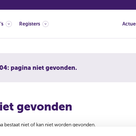
's
Registers
Actue
04: pagina niet gevonden.
iet gevonden
 bestaat niet of kan niet worden gevonden.
 verwijderd of verplaatst. U kunt de zoekfunctie gebruiken om 