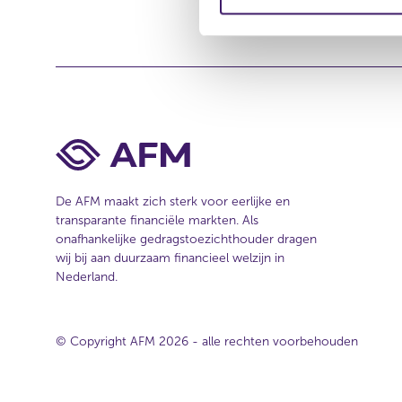
m
e
i
s
i
n
t
g
e
s
s
e
l
e
De AFM maakt zich sterk voor eerlijke en
c
transparante financiële markten. Als
t
onafhankelijke gedragstoezichthouder dragen
i
wij bij aan duurzaam financieel welzijn in
e
Nederland.
© Copyright AFM 2026 - alle rechten voorbehouden