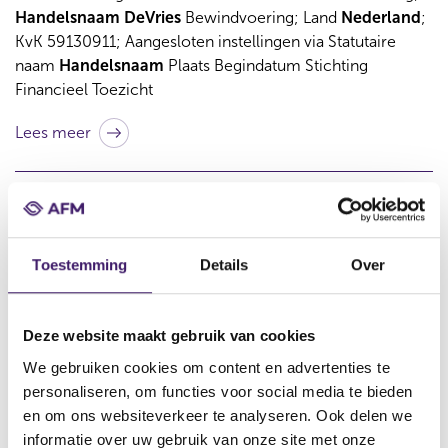
Handelsnaam
DeVries
Bewindvoering; Land
Nederland
;
KvK 59130911; Aangesloten instellingen via Statutaire
naam
Handelsnaam
Plaats Begindatum Stichting
Financieel Toezicht
Lees meer
De Hypotheker Middelburg B.V. | Register
financiële dienstverleners | AFM Voor de Sector
Financiële dienstverleners (11/01/2023)
Toestemming
Details
Over
Resultaat uit register financiële
dienstverlenersDe
Hypotheker
Middelburg
B.V. Statutaire naam
De
Deze website maakt gebruik van cookies
Hypotheker
Middelburg
B.V.;
Handelsnaam
De
Hypotheker
Middelburg
,
De
Hypotheker
Middelburg
B.V.;
We gebruiken cookies om content en advertenties te
Adres
Middelburg
; Land
Nederland
; KvK 99328445;
personaliseren, om functies voor social media te bieden
Aangesloten instellingen via Statutaire naam
en om ons websiteverkeer te analyseren. Ook delen we
informatie over uw gebruik van onze site met onze