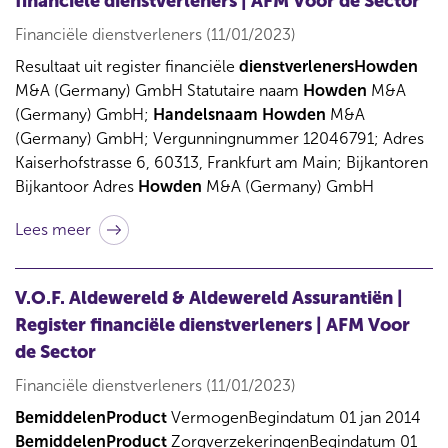
financiële dienstverleners | AFM Voor de Sector
t
Financiële dienstverleners (11/01/2023)
e
n
Resultaat uit register financiële
dienstverlenersHowden
v
M&A (Germany) GmbH Statutaire naam
Howden
M&A
o
(Germany) GmbH;
Handelsnaam
Howden
M&A
o
(Germany) GmbH; Vergunningnummer 12046791; Adres
r
Kaiserhofstrasse 6, 60313, Frankfurt am Main; Bijkantoren
Bijkantoor Adres
Howden
M&A (Germany) GmbH
Lees meer
V.O.F. Aldewereld & Aldewereld Assurantiën |
Register financiële dienstverleners | AFM Voor
de Sector
Financiële dienstverleners (11/01/2023)
BemiddelenProduct
VermogenBegindatum 01 jan 2014
BemiddelenProduct
ZorgverzekeringenBegindatum 01