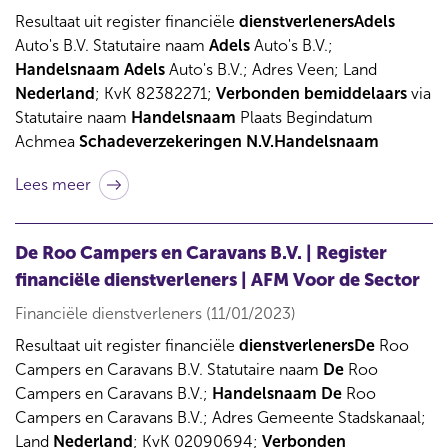
Resultaat uit register financiële
dienstverlenersAdels
Auto's B.V. Statutaire naam
Adels
Auto's B.V.;
Handelsnaam
Adels
Auto's B.V.; Adres Veen; Land
Nederland
; KvK 82382271;
Verbonden
bemiddelaars
via
Statutaire naam
Handelsnaam
Plaats Begindatum
Achmea
Schadeverzekeringen
N.V.Handelsnaam
Lees meer
De Roo Campers en Caravans B.V. | Register
financiële dienstverleners | AFM Voor de Sector
Financiële dienstverleners (11/01/2023)
Resultaat uit register financiële
dienstverlenersDe
Roo
Campers en Caravans B.V. Statutaire naam
De
Roo
Campers en Caravans B.V.;
Handelsnaam
De
Roo
Campers en Caravans B.V.; Adres Gemeente Stadskanaal;
Land
Nederland
; KvK 02090694;
Verbonden