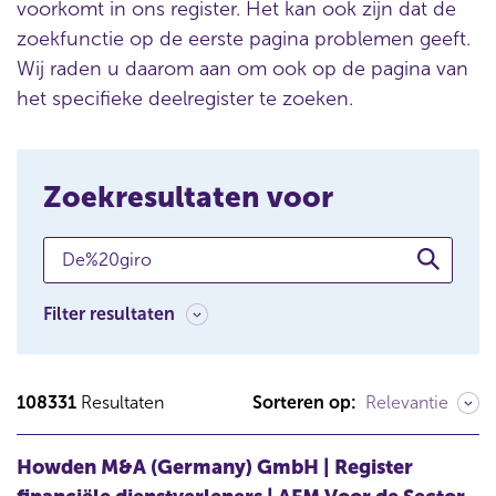
voorkomt in ons register. Het kan ook zijn dat de
zoekfunctie op de eerste pagina problemen geeft.
Wij raden u daarom aan om ook op de pagina van
het specifieke deelregister te zoeken.
Zoekresultaten voor
Zoeken
Z
o
e
Filter resultaten
k
r
e
s
108331
Resultaten
Sorteren op:
Relevantie
u
l
Howden M&A (Germany) GmbH | Register
t
a