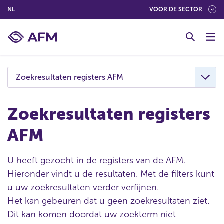
(NEDERLANDS (NEDERLAND))
NL
VOOR DE SECTOR
G
o
t
o
c
Zoekresultaten registers AFM
o
n
t
Zoekresultaten registers
e
AFM
n
t
U heeft gezocht in de registers van de AFM.
Hieronder vindt u de resultaten. Met de filters kunt
u uw zoekresultaten verder verfijnen.
Het kan gebeuren dat u geen zoekresultaten ziet.
Dit kan komen doordat uw zoekterm niet