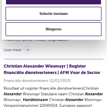
e
Financiële dienstverleners (11/01/2023)
l
Resultaat uit register financiële
dienstverlenersDe
e
Selectie toestaan
Raadslieden
van Hattem Statutaire naam
De
Raadslieden
c
van Hattem;
Handelsnaam
De
Raadslieden
van Hattem;
t
Vergunningnummer 12049071; Adres Kamperzeedijk 54,
Weigeren
i
8281PH,
Genemuiden
; Land
Nederland
; KvK 87155494;
e
Financiële dienst Product Begindatum
Lees meer
Christian Alexander Wiesmayr | Register
financiële dienstverleners | AFM Voor de Sector
Financiële dienstverleners (11/01/2023)
Resultaat uit register financiële dienstverlenersChristian
Alexander
Wiesmayr Statutaire naam Christian
Alexander
Wiesmayr;
Handelsnaam
Christian
Alexander
Wiesmayr;
Vergunningnummer 12049504; Europees paspoort