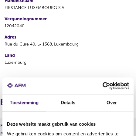
Handelsnaam
FIRSTANCE LUXEMBOURG S.A.
Vergunningnummer
12042040
Adres
Rue du Cure 40, L- 1368, Luxembourg
Land
Luxemburg
V
V
o
o
r
l
i
g
Europees paspoort (inkomend)
Toestemming
Details
Over
g
e
e
n
r
d
e
e
Deze website maakt gebruik van cookies
Financiele Dienst
Bemiddelen
g
r
We gebruiken cookies om content en advertenties te
Product
Inkomensverzekeringen
i
e