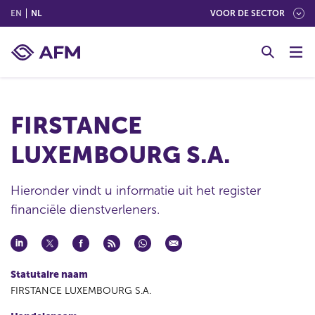
(ENGLISH)
(NEDERLANDS (NEDERLAND))
EN
NL
VOOR DE SECTOR
G
o
t
o
c
FIRSTANCE
o
n
LUXEMBOURG S.A.
t
e
n
Hieronder vindt u informatie uit het register
t
financiële dienstverleners.
Statutaire naam
FIRSTANCE LUXEMBOURG S.A.