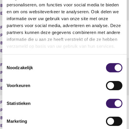
personaliseren, om functies voor social media te bieden
s
g
Begindatum
02 jun 2013
t
i
en om ons websiteverkeer te analyseren. Ook delen we
Einddatum
e
s
informatie over uw gebruik van onze site met onze
r
t
partners voor social media, adverteren en analyse. Deze
Financiele Dienst
Bemiddelen
r
e
partners kunnen deze gegevens combineren met andere
e
r
Product
Schadeverzekeringen particulier
informatie die u aan ze heeft verstrekt of die ze hebben
s
r
Begindatum
02 jun 2013
u
e
verzameld op basis van uw gebruik van hun services.
Einddatum
l
s
t
u
T
a
l
Financiele Dienst
Bemiddelen
Noodzakelijk
a
t
o
Product
Schadeverzekeringen zakelijk
t
a
e
a
Begindatum
02 jun 2013
s
Voorkeuren
t
Einddatum
t
e
Financiele Dienst
Bemiddelen
m
Statistieken
Product
Vermogen
m
i
Begindatum
02 jun 2013
Marketing
n
Einddatum