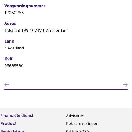
Vergunningnummer
12050266
Adres
Tolstraat 199, 1074VJ, Amsterdam
Land
Nederland
KvK
93685580
V
V
o
o
r
l
i
g
g
e
e
n
Financiële dienst
Adviseren
r
d
Product
Betaalrekeningen
e
e
g
r
Begindatum
04 feb 2025