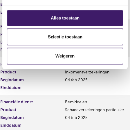
g
Begindatum
04 feb 2025
s
Einddatum
s
Alles toestaan
e
Financiële dienst
Bemiddelen
l
Product
Hypothecair krediet
e
Selectie toestaan
Begindatum
04 feb 2025
c
t
Einddatum
Weigeren
i
e
Financiële dienst
Bemiddelen
Product
Inkomensverzekeringen
Begindatum
04 feb 2025
Einddatum
Financiële dienst
Bemiddelen
Product
Schadeverzekeringen particulier
Begindatum
04 feb 2025
Einddatum