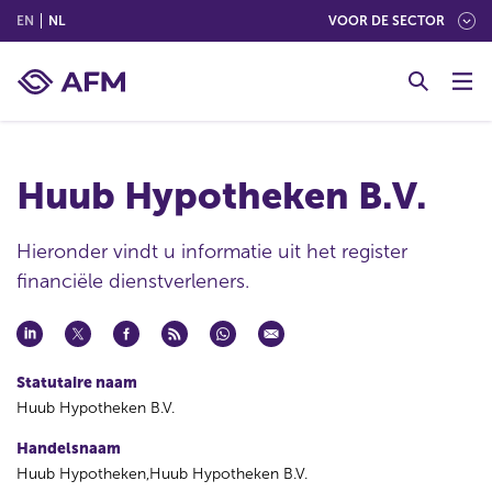
(ENGLISH)
(NEDERLANDS (NEDERLAND))
EN
NL
VOOR DE SECTOR
G
o
t
o
c
Huub Hypotheken B.V.
o
n
t
Hieronder vindt u informatie uit het register
e
financiële dienstverleners.
n
t
Statutaire naam
Huub Hypotheken B.V.
Handelsnaam
Huub Hypotheken,Huub Hypotheken B.V.