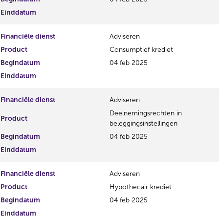
i
e
Einddatum
s
g
t
i
Financiële dienst
Adviseren
e
s
r
t
Product
Consumptief krediet
r
e
Begindatum
04 feb 2025
e
r
Einddatum
s
r
u
e
l
s
Financiële dienst
Adviseren
t
u
Deelnemingsrechten in
a
l
Product
beleggingsinstellingen
a
t
t
a
Begindatum
04 feb 2025
a
Einddatum
t
Financiële dienst
Adviseren
Product
Hypothecair krediet
Begindatum
04 feb 2025
Einddatum