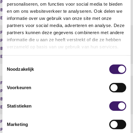
Product
Spaarrekeningen
personaliseren, om functies voor social media te bieden
Begindatum
04 feb 2025
en om ons websiteverkeer te analyseren. Ook delen we
Einddatum
informatie over uw gebruik van onze site met onze
partners voor social media, adverteren en analyse. Deze
Financiële dienst
Adviseren
partners kunnen deze gegevens combineren met andere
informatie die u aan ze heeft verstrekt of die ze hebben
Product
Vermogen
verzameld op basis van uw gebruik van hun services.
Begindatum
04 feb 2025
Einddatum
T
Noodzakelijk
o
e
Financiële dienst
Bemiddelen
s
Voorkeuren
Product
Betaalrekeningen
t
e
Begindatum
04 feb 2025
m
Statistieken
Einddatum
m
i
Financiële dienst
Bemiddelen
Marketing
n
Product
Consumptief krediet