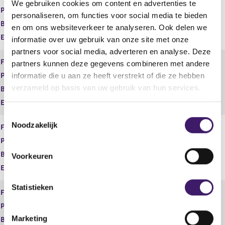
We gebruiken cookies om content en advertenties te
e
r
Product
Inkomensverzekeringen
personaliseren, om functies voor social media te bieden
s
r
Begindatum
05 dec 2016
en om ons websiteverkeer te analyseren. Ook delen we
u
e
Einddatum
l
s
informatie over uw gebruik van onze site met onze
t
u
partners voor social media, adverteren en analyse. Deze
a
l
Financiele Dienst
Bemiddelen
partners kunnen deze gegevens combineren met andere
a
t
informatie die u aan ze heeft verstrekt of die ze hebben
Product
Schadeverzekeringen particulier
t
a
verzameld op basis van uw gebruik van hun services.
a
Begindatum
05 dec 2016
t
Einddatum
T
Noodzakelijk
o
Financiele Dienst
Bemiddelen
e
Product
Schadeverzekeringen zakelijk
s
Begindatum
05 dec 2016
Voorkeuren
t
Einddatum
e
m
Statistieken
Financiele Dienst
Bemiddelen
m
Product
Vermogen
i
Marketing
Begindatum
05 dec 2016
n