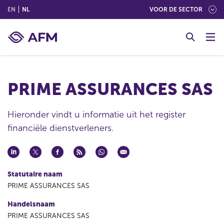
(ENGLISH)
(NEDERLANDS (NEDERLAND))
EN
NL
VOOR DE SECTOR
G
o
t
o
c
PRIME ASSURANCES SAS
o
n
t
Hieronder vindt u informatie uit het register
e
financiële dienstverleners.
n
t
Statutaire naam
PRIME ASSURANCES SAS
Handelsnaam
PRIME ASSURANCES SAS