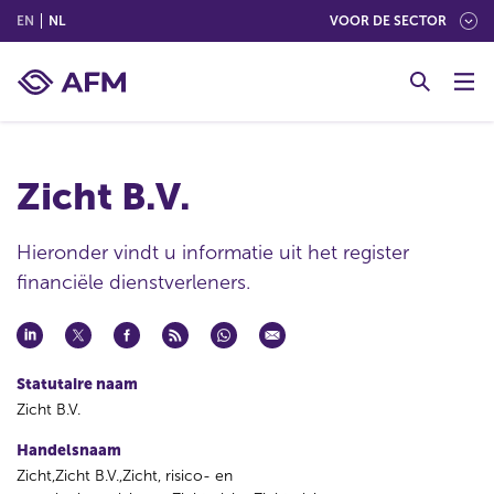
(ENGLISH)
(NEDERLANDS (NEDERLAND))
EN
NL
VOOR DE SECTOR
G
o
t
o
c
Zicht B.V.
o
n
t
Hieronder vindt u informatie uit het register
e
financiële dienstverleners.
n
t
Statutaire naam
Zicht B.V.
Handelsnaam
Zicht,Zicht B.V.,Zicht, risico- en