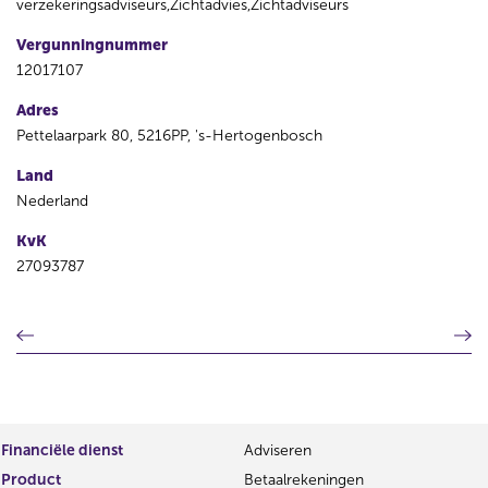
verzekeringsadviseurs,Zichtadvies,Zichtadviseurs
Vergunningnummer
12017107
Adres
Pettelaarpark 80, 5216PP, 's-Hertogenbosch
Land
Nederland
KvK
27093787
V
V
o
o
r
l
i
g
g
e
e
n
Financiële dienst
Adviseren
r
d
Product
Betaalrekeningen
e
e