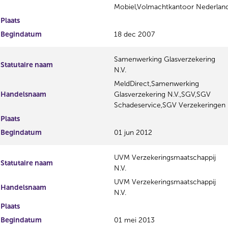
Mobiel,Volmachtkantoor Nederland
Plaats
Begindatum
18 dec 2007
Samenwerking Glasverzekering
Statutaire naam
N.V.
MeldDirect,Samenwerking
Handelsnaam
Glasverzekering N.V.,SGV,SGV
Schadeservice,SGV Verzekeringen
Plaats
Begindatum
01 jun 2012
UVM Verzekeringsmaatschappij
Statutaire naam
N.V.
UVM Verzekeringsmaatschappij
Handelsnaam
N.V.
Plaats
Begindatum
01 mei 2013