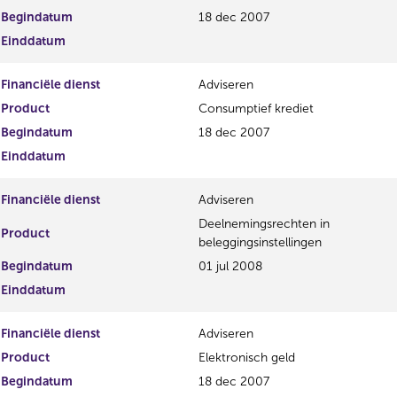
g
r
Begindatum
18 dec 2007
i
e
Einddatum
s
g
t
i
Financiële dienst
Adviseren
e
s
r
t
Product
Consumptief krediet
r
e
Begindatum
18 dec 2007
e
r
Einddatum
s
r
u
e
l
s
Financiële dienst
Adviseren
t
u
Deelnemingsrechten in
a
l
Product
beleggingsinstellingen
a
t
t
a
Begindatum
01 jul 2008
a
Einddatum
t
Financiële dienst
Adviseren
Product
Elektronisch geld
Begindatum
18 dec 2007