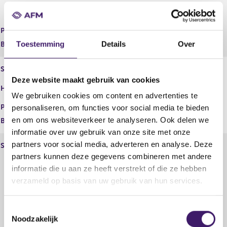
Verzekeringen,Royal
Nederland,Universal Leven
Plaats
Toestemming
Details
Over
Begindatum
30 jun 2014
Statutaire naam
ARAG SE
Deze website maakt gebruik van cookies
ARAG Rechtsbijstand,ARAG
Handelsnaam
SE,ARAG SE Nederland
We gebruiken cookies om content en advertenties te
Plaats
personaliseren, om functies voor social media te bieden
en om ons websiteverkeer te analyseren. Ook delen we
Begindatum
10 aug 2012
informatie over uw gebruik van onze site met onze
partners voor social media, adverteren en analyse. Deze
Statutaire naam
ASR Schadeverzekering N.V.
partners kunnen deze gegevens combineren met andere
a.s.r.,AEGON,Aegon
informatie die u aan ze heeft verstrekt of die ze hebben
Schadeverzekering,Affinity
Verzekeringen,ASR
verzameld op basis van uw gebruik van hun services.
Schadeverzekering
N.V.,Assurantiekantoor de
T
Wetering,Budgio,Crisper,De
Noodzakelijk
o
Amersfoortse Verzekeringen,De