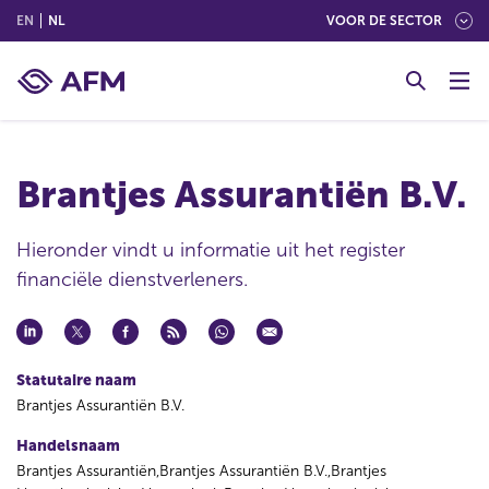
(ENGLISH)
(NEDERLANDS (NEDERLAND))
EN
NL
VOOR DE SECTOR
G
o
t
o
c
Brantjes Assurantiën B.V.
o
n
t
Hieronder vindt u informatie uit het register
e
financiële dienstverleners.
n
t
Statutaire naam
Brantjes Assurantiën B.V.
Handelsnaam
Brantjes Assurantiën,Brantjes Assurantiën B.V.,Brantjes