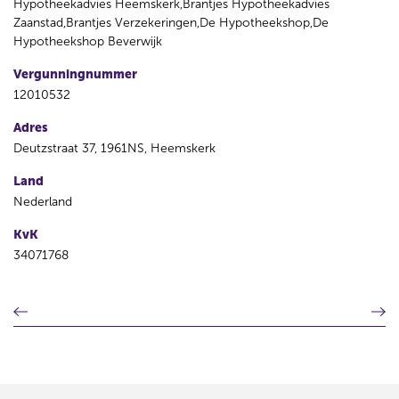
Hypotheekadvies Heemskerk,Brantjes Hypotheekadvies
Zaanstad,Brantjes Verzekeringen,De Hypotheekshop,De
Hypotheekshop Beverwijk
Vergunningnummer
12010532
Adres
Deutzstraat 37, 1961NS, Heemskerk
Land
Nederland
KvK
34071768
V
V
o
o
r
l
i
g
g
e