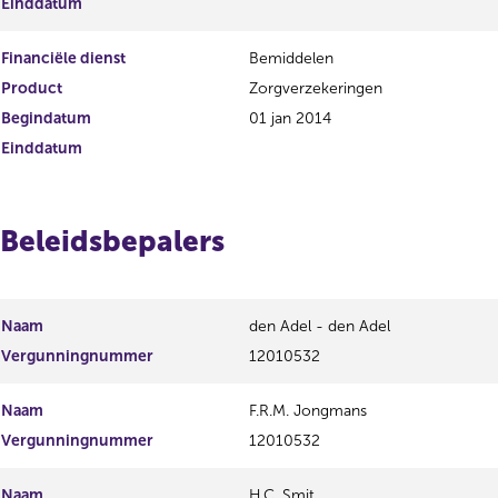
Einddatum
Financiële dienst
Bemiddelen
Product
Zorgverzekeringen
Begindatum
01 jan 2014
Einddatum
Beleidsbepalers
Naam
den Adel - den Adel
Vergunningnummer
12010532
Naam
F.R.M. Jongmans
Vergunningnummer
12010532
Naam
H.C. Smit