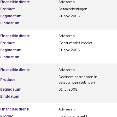
e
n
Financiële dienst
Adviseren
r
d
Product
Betaalrekeningen
e
e
g
r
Begindatum
21 nov 2006
i
e
Einddatum
s
g
t
i
Financiële dienst
Adviseren
e
s
r
t
Product
Consumptief krediet
r
e
Begindatum
21 nov 2006
e
r
Einddatum
s
r
u
e
l
s
Financiële dienst
Adviseren
t
u
Deelnemingsrechten in
a
l
Product
beleggingsinstellingen
a
t
t
a
Begindatum
01 jul 2008
a
Einddatum
t
Financiële dienst
Adviseren
Product
Elektronisch geld