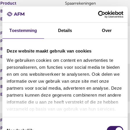
Product
Spaarrekeningen
Begindatum
21 nov 2006
Einddatum
Toestemming
Details
Over
Financiële dienst
Adviseren
Product
Vermogen
Begindatum
01 jan 2014
Deze website maakt gebruik van cookies
Einddatum
We gebruiken cookies om content en advertenties te
personaliseren, om functies voor social media te bieden
Financiële dienst
Adviseren
en om ons websiteverkeer te analyseren. Ook delen we
Product
Zorgverzekeringen
informatie over uw gebruik van onze site met onze
Begindatum
01 jan 2014
partners voor social media, adverteren en analyse. Deze
Einddatum
partners kunnen deze gegevens combineren met andere
informatie die u aan ze heeft verstrekt of die ze hebben
verzameld op basis van uw gebruik van hun services.
Financiële dienst
Bemiddelen
T
Product
Betaalrekeningen