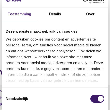
Adres
Tubbergen
Toestemming
Details
Over
Land
Nederland
Deze website maakt gebruik van cookies
KvK
We gebruiken cookies om content en advertenties te
06029658
personaliseren, om functies voor social media te bieden
en om ons websiteverkeer te analyseren. Ook delen we
V
V
informatie over uw gebruik van onze site met onze
o
o
partners voor social media, adverteren en analyse. Deze
r
l
partners kunnen deze gegevens combineren met andere
i
g
Verbonden bemiddelaars via
informatie die u aan ze heeft verstrekt of die ze hebben
g
e
e
n
verzameld op basis van uw gebruik van hun services.
r
d
e
e
Statutaire naam
Actua Schadeverzekering N.V.
T
g
r
Handelsnaam
Actua Schadeverzekering N.V.
Noodzakelijk
i
e
o
s
g
Plaats
e
t
i