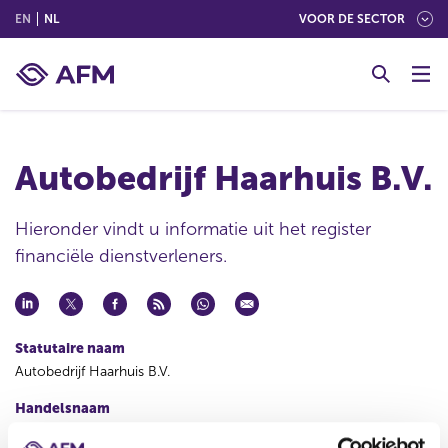
(ENGLISH)
(NEDERLANDS (NEDERLAND))
EN
NL
VOOR DE SECTOR
G
o
t
o
c
Autobedrijf Haarhuis B.V.
o
n
t
Hieronder vindt u informatie uit het register
e
financiële dienstverleners.
n
t
Statutaire naam
Autobedrijf Haarhuis B.V.
Handelsnaam
Autobedrijf Haarhuis B.V.