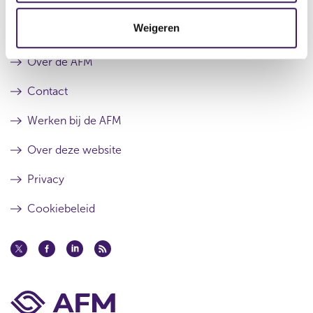
t
Weigeren
i
Archief
e
Over de AFM
Contact
Werken bij de AFM
Over deze website
Privacy
Cookiebeleid