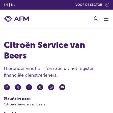
(ENGLISH)
(NEDERLANDS (NEDERLAND))
EN
NL
VOOR DE SECTOR
G
o
t
o
c
Citroën Service van
o
n
Beers
t
e
n
Hieronder vindt u informatie uit het register
t
financiële dienstverleners.
Statutaire naam
Citroën Service van Beers