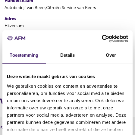
Handelsnaam
Autobedrijf van Beers,Citroën Service van Beers
Adres
Hilversum
Land
Nederland
KvK
Toestemming
Details
Over
32038099
Deze website maakt gebruik van cookies
V
V
We gebruiken cookies om content en advertenties te
o
o
r
l
personaliseren, om functies voor social media te bieden
i
g
Verbonden bemiddelaars via
en om ons websiteverkeer te analyseren. Ook delen we
g
e
informatie over uw gebruik van onze site met onze
e
n
partners voor social media, adverteren en analyse. Deze
r
d
partners kunnen deze gegevens combineren met andere
e
e
N.V. Schadeverzekering-
Statutaire naam
g
r
informatie die u aan ze heeft verstrekt of die ze hebben
Maatschappij Bovemij
i
e