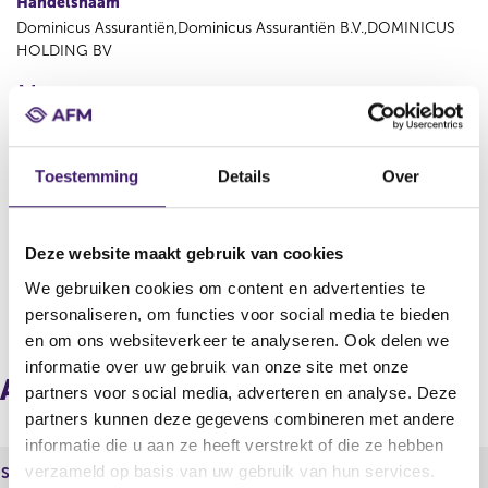
Handelsnaam
Dominicus Assurantiën,Dominicus Assurantiën B.V.,DOMINICUS
HOLDING BV
Adres
Velperweg 67, 6824BG, Arnhem
Land
Toestemming
Details
Over
Nederland
KvK
09067369
Deze website maakt gebruik van cookies
We gebruiken cookies om content en advertenties te
V
V
personaliseren, om functies voor social media te bieden
o
o
en om ons websiteverkeer te analyseren. Ook delen we
r
l
informatie over uw gebruik van onze site met onze
i
g
Aangesloten instellingen via
partners voor social media, adverteren en analyse. Deze
g
e
partners kunnen deze gegevens combineren met andere
e
n
r
d
informatie die u aan ze heeft verstrekt of die ze hebben
e
e
verzameld op basis van uw gebruik van hun services.
Statutaire naam
Gaba Verzekeringen B.V.