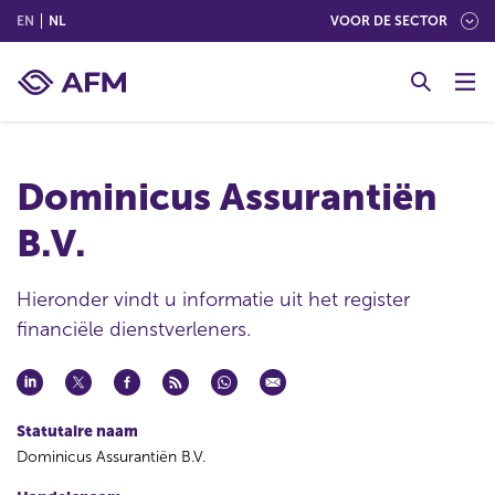
(ENGLISH)
(NEDERLANDS (NEDERLAND))
EN
NL
VOOR DE SECTOR
G
o
t
o
c
Dominicus Assurantiën
o
n
B.V.
t
e
n
Hieronder vindt u informatie uit het register
t
financiële dienstverleners.
Statutaire naam
Dominicus Assurantiën B.V.