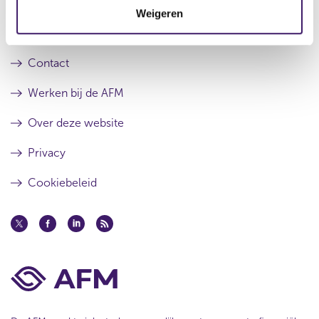
Archief
Weigeren
i
Over de AFM
e
Contact
Werken bij de AFM
Over deze website
Privacy
Cookiebeleid