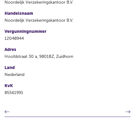
Noordelijk Verzekeringskantoor B.V.
Handelsnaam
Noordelijk Verzekeringskantoor B.V.
Vergunningnummer
12048944
Adres
Hoofdstraat 30 a, 9801BZ, Zuidhorn
Land
Nederland
KvK
85561991
V
V
o
o
r
l
i
g