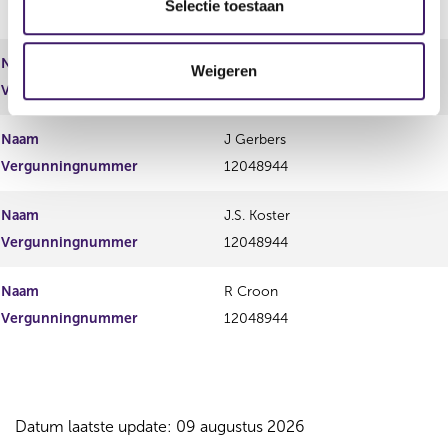
e
Selectie toestaan
c
t
Naam
E.K. Schipper
Weigeren
i
Vergunningnummer
12048944
e
Naam
J Gerbers
Vergunningnummer
12048944
Naam
J.S. Koster
Vergunningnummer
12048944
Naam
R Croon
Vergunningnummer
12048944
Datum laatste update: 09 augustus 2026