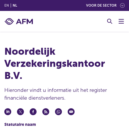
(ENGLISH)
(NEDERLANDS (NEDERLAND))
EN
NL
VOOR DE SECTOR
G
o
t
o
c
Noordelijk
o
n
Verzekeringskantoor
t
e
B.V.
n
t
Hieronder vindt u informatie uit het register
financiële dienstverleners.
Statutaire naam