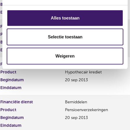
g
Begindatum
20 sep 2013
s
Einddatum
s
Alles toestaan
e
Financiële dienst
Bemiddelen
l
Product
Elektronisch geld
e
Selectie toestaan
Begindatum
20 sep 2013
c
t
Einddatum
Weigeren
i
e
Financiële dienst
Bemiddelen
Product
Hypothecair krediet
Begindatum
20 sep 2013
Einddatum
Financiële dienst
Bemiddelen
Product
Pensioenverzekeringen
Begindatum
20 sep 2013
Einddatum