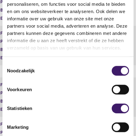
Product
Spaarrekeningen
personaliseren, om functies voor social media te bieden
Begindatum
20 sep 2013
en om ons websiteverkeer te analyseren. Ook delen we
Einddatum
informatie over uw gebruik van onze site met onze
partners voor social media, adverteren en analyse. Deze
Financiële dienst
Adviseren
partners kunnen deze gegevens combineren met andere
informatie die u aan ze heeft verstrekt of die ze hebben
Product
Vermogen
verzameld op basis van uw gebruik van hun services.
Begindatum
01 jan 2014
Einddatum
T
Noodzakelijk
o
e
Financiële dienst
Bemiddelen
s
Voorkeuren
Product
Betaalrekeningen
t
e
Begindatum
20 sep 2013
m
Statistieken
Einddatum
m
i
Financiële dienst
Bemiddelen
Marketing
n
Product
Consumptief krediet