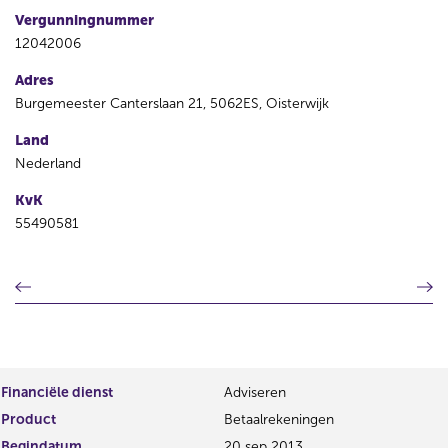
Vergunningnummer
12042006
Adres
Burgemeester Canterslaan 21, 5062ES, Oisterwijk
Land
Nederland
KvK
55490581
V
V
o
o
r
l
i
g
g
e
e
n
Financiële dienst
Adviseren
r
d
Product
Betaalrekeningen
e
e
g
r
Begindatum
20 sep 2013