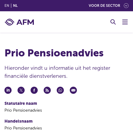
(ENGLISH)
(NEDERLANDS (NEDERLAND))
EN
NL
VOOR DE SECTOR
G
o
t
o
c
Prio Pensioenadvies
o
n
t
Hieronder vindt u informatie uit het register
e
financiële dienstverleners.
n
t
Statutaire naam
Prio Pensioenadvies
Handelsnaam
Prio Pensioenadvies