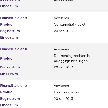
i
e
Einddatum
s
g
t
i
Financiële dienst
Adviseren
e
s
r
t
Product
Consumptief krediet
r
e
Begindatum
20 sep 2013
e
r
Einddatum
s
r
u
e
l
s
Financiële dienst
Adviseren
t
u
Deelnemingsrechten in
a
l
Product
beleggingsinstellingen
a
t
t
a
Begindatum
20 sep 2013
a
Einddatum
t
Financiële dienst
Adviseren
Product
Elektronisch geld
Begindatum
20 sep 2013
Einddatum