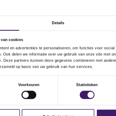
KvK
Details
 van cookies
a
ent en advertenties te personaliseren, om functies voor social
. Ook delen we informatie over uw gebruik van onze site met on
e. Deze partners kunnen deze gegevens combineren met andere i
erzameld op basis van uw gebruik van hun services.
le Diensten,Bovemij Inkomensverzekeringen,Bovemij Verzeke
rgarant Verzekeringen,Dekavas,N.V. Schadeverzekering-Maatsc
Voorkeuren
Statistieken
ekeringen en -financieringen