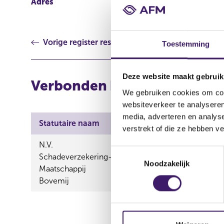
Adres
Wormerveer
Vorige register resultaat
Toestemming
Deze website maakt gebruik
Verbonden bemiddelaars vi
We gebruiken cookies om cont
websiteverkeer te analyseren
media, adverteren en analys
Statutaire naam
Handelsnaam
verstrekt of die ze hebben v
N.V.
Bovemij,Bovemij Financië
T
Schadeverzekering-
Brancheverzekeraar,Deale
Noodzakelijk
o
Maatschappij
Direct,RijGarant Autoverz
e
Bovemij
s
t
e
m