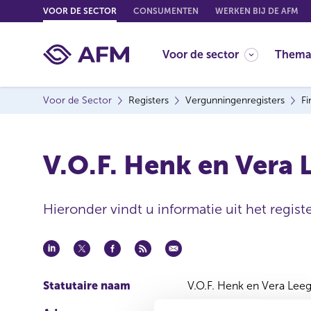
G
VOOR DE SECTOR
CONSUMENTEN
WERKEN BIJ DE AFM
o
t
Voor de sector
Thema
o
c
o
Voor de Sector
Registers
Vergunningenregisters
Fi
n
t
e
V.O.F. Henk en Vera 
n
t
Hieronder vindt u informatie uit het registe
Statutaire naam
V.O.F. Henk en Vera Leeg