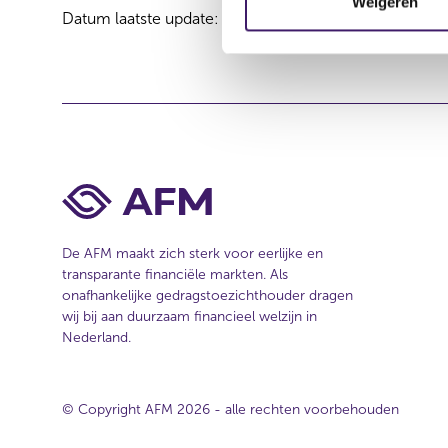
Weigeren
Datum laatste update: 07 augustus 2026
m
i
n
g
s
s
e
l
e
c
De AFM maakt zich sterk voor eerlijke en
t
transparante financiële markten. Als
i
onafhankelijke gedragstoezichthouder dragen
e
wij bij aan duurzaam financieel welzijn in
Nederland.
© Copyright AFM 2026 - alle rechten voorbehouden