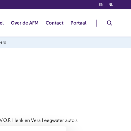
(ENGLISH)
(NEDERLA
EN
NL
el
Over de AFM
Contact
Portaal
ners
V.O.F. Henk en Vera Leegwater auto's