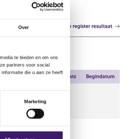
35020572
Volgende register resultaat
Over
 media te bieden en om ons
ze partners voor social
nformatie die u aan ze heeft
Plaats
Begindatum
ringen,Dé
happij Bovemij,Polis
Marketing