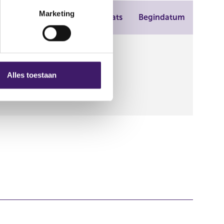
Marketing
Plaats
Begindatum
ort Card,Comfort
ank,Open Bank
se
Alles toestaan
r Consumer Abfin
vice Center,Santander