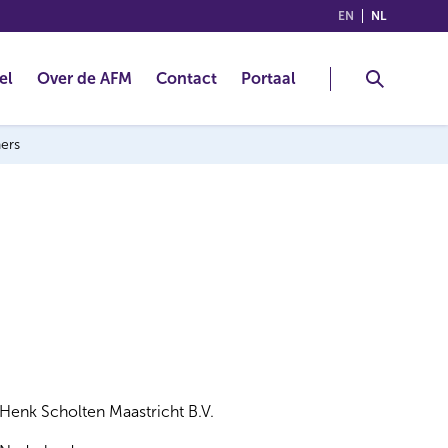
(ENGLISH)
(NEDERLA
EN
NL
el
Over de AFM
Contact
Portaal
ners
Henk Scholten Maastricht B.V.