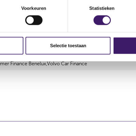
Voorkeuren
Statistieken
ciering,Abfin Lease en Financiering,Abfin Service Center,Comf
eringen,Kia Finance,Lynk & Co Finance,Mazda Finance,Open B
A., Branche Nederland,Openbank,Polestar Finance,Premium Lea
Selectie toestaan
sumer Abfin,Santander Consumer Abfin Assurantien,Santande
mer Abfin Lease & Financiering,Santander Consumer Abfin Ser
er Finance Benelux,Volvo Car Finance