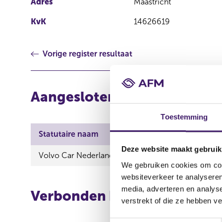
Adres
Maastricht
KvK
14626619
Vorige register resultaat
Aangesloten instellingen vi
Toestemming
Statutaire naam
Deze website maakt gebruik
Volvo Car Nederland Financial Services B.V.
We gebruiken cookies om cont
websiteverkeer te analyseren
media, adverteren en analys
Verbonden bemiddelaars vi
verstrekt of die ze hebben v