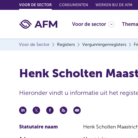
G
VOOR DE SECTOR
CONSUMENTEN
WERKEN BIJ DE AFM
o
t
Voor de sector
Thema
o
c
o
Voor de Sector
Registers
Vergunningenregisters
Fi
n
t
e
Henk Scholten Maastr
n
t
Hieronder vindt u informatie uit het registe
Statutaire naam
Henk Scholten Maastricht