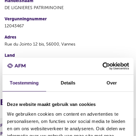
Handelsnaam
DE LIGNIERES PATRIMINOINE
Vergunningnummer
12043467
Adres
Rue du Jointo 12 bis, 56000, Vannes
Land
Frankrijk
V
V
Toestemming
Details
Over
o
o
r
l
i
g
Europees paspoort (inkomend)
Deze website maakt gebruik van cookies
g
e
e
n
We gebruiken cookies om content en advertenties te
r
d
personaliseren, om functies voor social media te bieden
e
e
Financiele Dienst
Adviseren
en om ons websiteverkeer te analyseren. Ook delen we
g
r
Product
Schadeverzekeringen particulier
i
e
informatie over uw gebruik van onze site met onze