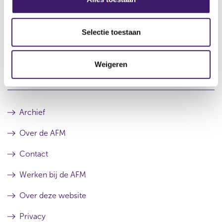
e
l
e
Selectie toestaan
c
Datum laatste update: 08 augustus 2026
t
Weigeren
i
e
Archief
Over de AFM
Contact
Werken bij de AFM
Over deze website
Privacy