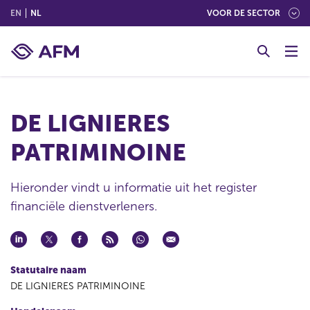
(ENGLISH)
(NEDERLANDS (NEDERLAND))
EN
NL
VOOR DE SECTOR
G
o
t
o
c
DE LIGNIERES
o
n
PATRIMINOINE
t
e
n
Hieronder vindt u informatie uit het register
t
financiële dienstverleners.
Statutaire naam
DE LIGNIERES PATRIMINOINE