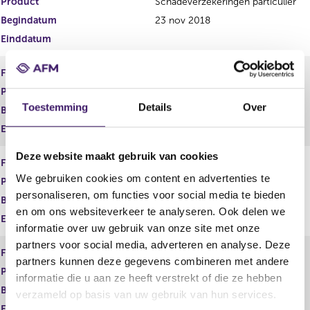
Product
Schadeverzekeringen particulier
s
r
Begindatum
23 nov 2018
u
e
Einddatum
l
s
t
u
a
l
Financiele Dienst
Adviseren
a
t
Product
Schadeverzekeringen zakelijk
t
a
Toestemming
Details
Over
a
Begindatum
23 nov 2018
t
Einddatum
Deze website maakt gebruik van cookies
Financiele Dienst
Adviseren
We gebruiken cookies om content en advertenties te
Product
Vermogen
personaliseren, om functies voor social media te bieden
Begindatum
23 nov 2018
en om ons websiteverkeer te analyseren. Ook delen we
Einddatum
informatie over uw gebruik van onze site met onze
partners voor social media, adverteren en analyse. Deze
Financiele Dienst
Adviseren
partners kunnen deze gegevens combineren met andere
Product
Zorgverzekeringen
informatie die u aan ze heeft verstrekt of die ze hebben
Begindatum
23 nov 2018
verzameld op basis van uw gebruik van hun services.
Einddatum