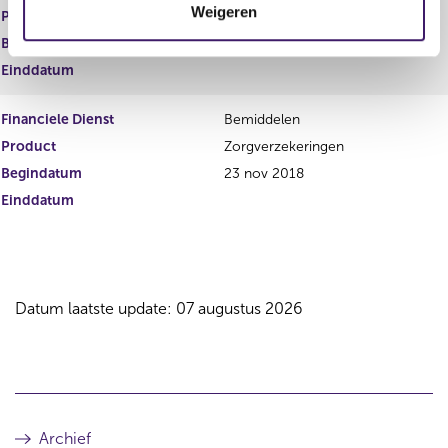
Weigeren
i
Product
Vermogen
e
Begindatum
23 nov 2018
Einddatum
Financiele Dienst
Bemiddelen
Product
Zorgverzekeringen
Begindatum
23 nov 2018
Einddatum
Datum laatste update: 07 augustus 2026
Archief