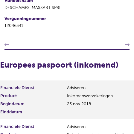
Handelsnaam
DESCHAMPS-MASSART SPRL
Vergunningnummer
12046341
V
V
o
o
r
l
i
g
Europees paspoort (inkomend)
g
e
e
n
r
d
e
e
Financiele Dienst
Adviseren
g
r
Product
Inkomensverzekeringen
i
e
s
g
Begindatum
23 nov 2018
t
i
Einddatum
e
s
r
t
Financiele Dienst
Adviseren
r
e
e
r