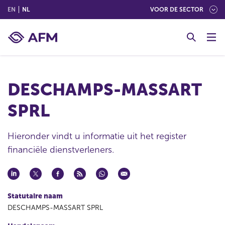
(ENGLISH)
(NEDERLANDS (NEDERLAND))
EN
NL
VOOR DE SECTOR
G
o
t
o
c
DESCHAMPS-MASSART
o
n
SPRL
t
e
n
Hieronder vindt u informatie uit het register
t
financiële dienstverleners.
Statutaire naam
DESCHAMPS-MASSART SPRL