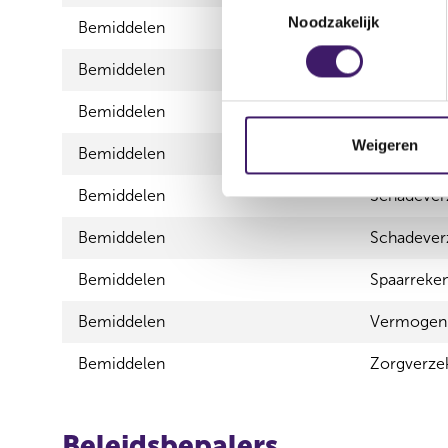
Noodzakelijk
o
Bemiddelen
Consumptie
e
Bemiddelen
Elektronis
s
t
Bemiddelen
Hypothecai
e
m
Weigeren
Bemiddelen
Inkomensv
m
i
Bemiddelen
Schadeverz
n
Bemiddelen
Schadeverz
g
s
Bemiddelen
Spaarreke
s
e
Bemiddelen
Vermogen
l
e
Bemiddelen
Zorgverze
c
t
i
Beleidsbepalers