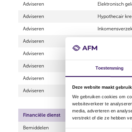
Adviseren
Elektronisch gel
Adviseren
Hypothecair kre
Adviseren
Inkomensverzek
Adviseren
Schadeverzekeri
Adviseren
Schadeverzekeri
Adviseren
Spaarrekeninge
Toestemming
Adviseren
Vermogen
Deze website maakt gebruik
Adviseren
Zorgverzekerin
We gebruiken cookies om cont
websiteverkeer te analyseren
media, adverteren en analys
Financiële dienst
Product
verstrekt of die ze hebben v
Bemiddelen
Betaalrek
T