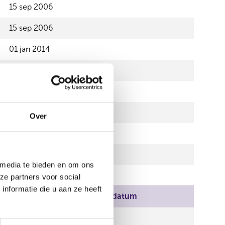
15 sep 2006
15 sep 2006
01 jan 2014
01 jan 2014
01 jan 2014
15 sep 2006
Over
01 jan 2014
01 jan 2014
 media te bieden en om ons
ze partners voor social
nformatie die u aan ze heeft
ndatum
Einddatum
p 2006