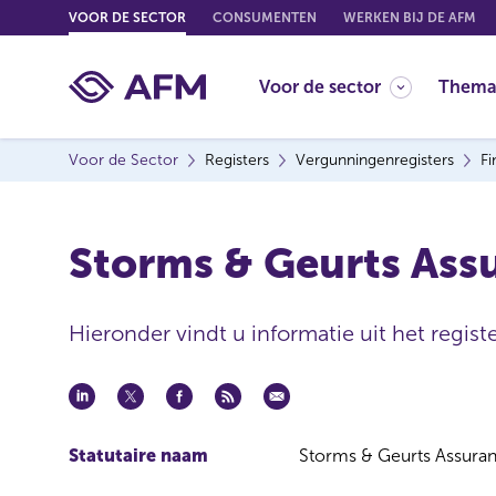
G
VOOR DE SECTOR
CONSUMENTEN
WERKEN BIJ DE AFM
o
t
Voor de sector
Thema
o
c
o
Voor de Sector
Registers
Vergunningenregisters
Fi
n
t
e
Storms & Geurts Ass
n
t
Hieronder vindt u informatie uit het registe
Statutaire naam
Storms & Geurts Assuran