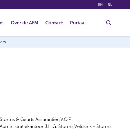
(ENGLISH)
(NEDERLA
EN
NL
el
Over de AFM
Contact
Portaal
ners
Storms & Geurts Assurantiën,V.O.F.
Administratiekantoor J.H.G. Storms,Veldsink - Storms