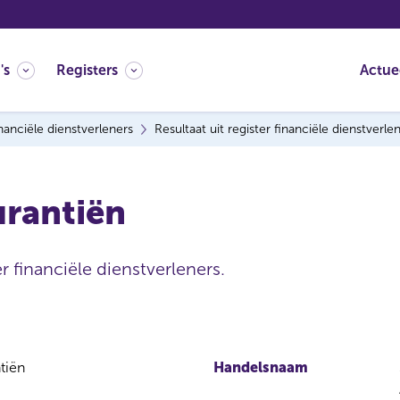
's
Registers
Actue
nanciële dienstverleners
Resultaat uit register financiële dienstverle
urantiën
r financiële dienstverleners.
tiën
Handelsnaam