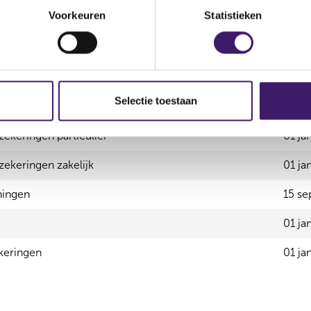
Voorkeuren
Statistieken
f krediet
15 se
ch geld
15 se
r krediet
15 se
Selectie toestaan
erzekeringen
01 ja
ekeringen particulier
01 ja
ekeringen zakelijk
01 ja
ningen
15 se
01 ja
keringen
01 ja