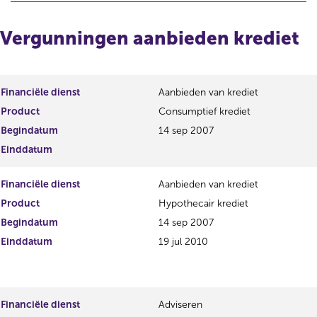
o
o
r
l
i
g
Vergunningen aanbieden krediet
g
e
e
n
r
d
e
e
Financiële dienst
Aanbieden van krediet
g
r
Product
Consumptief krediet
i
e
s
g
Begindatum
14 sep 2007
t
i
Einddatum
e
s
r
t
Financiële dienst
Aanbieden van krediet
r
e
e
r
Product
Hypothecair krediet
s
r
Begindatum
14 sep 2007
u
e
Einddatum
19 jul 2010
l
s
t
u
a
l
a
t
t
a
Financiële dienst
Adviseren
a