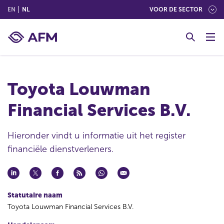
(ENGLISH)
(NEDERLANDS (NEDERLAND))
EN
NL
VOOR DE SECTOR
G
o
t
o
c
Toyota Louwman
o
n
Financial Services B.V.
t
e
n
Hieronder vindt u informatie uit het register
t
financiële dienstverleners.
Statutaire naam
Toyota Louwman Financial Services B.V.