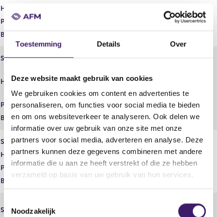
Handelsnaam
Autobedrijf Bogers B.V.
Plaats
Begindatum
Toestemming
Details
Over
Statutaire naam
Autobedrijf Botman Zwaag B.V.
Autobedrijf Botman
Deze website maakt gebruik van cookies
Handelsnaam
Zwaag,Autobedrijf Botman Zwaag
B.V.
We gebruiken cookies om content en advertenties te
Plaats
personaliseren, om functies voor social media te bieden
en om ons websiteverkeer te analyseren. Ook delen we
Begindatum
informatie over uw gebruik van onze site met onze
partners voor social media, adverteren en analyse. Deze
Statutaire naam
Autobedrijf Cappendijk Goes B.V.
partners kunnen deze gegevens combineren met andere
Handelsnaam
Autobedrijf Cappendijk Goes B.V.
informatie die u aan ze heeft verstrekt of die ze hebben
Plaats
verzameld op basis van uw gebruik van hun services.
Begindatum
T
Autobedrijf Cappendijk Terneuzen
Statutaire naam
Noodzakelijk
o
B.V.