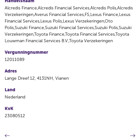
Handelsnaam
Alcredis Finance,Alcredis Financial Services,Alcredis Polis,Alcredis
Verzekeringen,Averus Financial Services,FS,Lexus Finance,Lexus
Financial Services,Lexus Polis,Lexus Verzekeringen,Oto
Polis,Suzuki Finance,Suzuki Financial Services,Suzuki Polis,Suzuki
Verzekeringen,Toyota Finance,Toyota Financial Services,Toyota
Louwman Financial Services B.V.,Toyota Verzekeringen
Vergunningnummer
12011089
Adres
Lange Dreef 12, 4131NH, Vianen
Land
Nederland
KvK
23080512
V
V