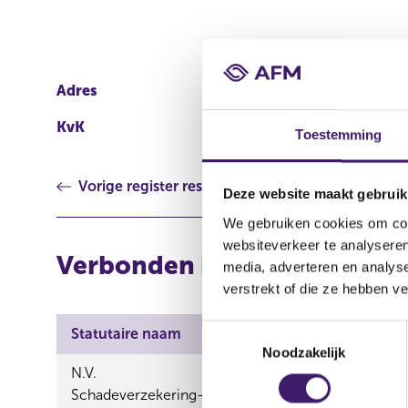
Adres
Limmen
KvK
37055265
Toestemming
Vorige register resultaat
Deze website maakt gebruik
We gebruiken cookies om cont
websiteverkeer te analyseren
Verbonden bemiddelaars vi
media, adverteren en analys
verstrekt of die ze hebben v
T
Statutaire naam
Handelsnaam
Noodzakelijk
o
N.V.
e
Bovemij,Bovemij Financië
Schadeverzekering-
s
Brancheverzekeraar,Deale