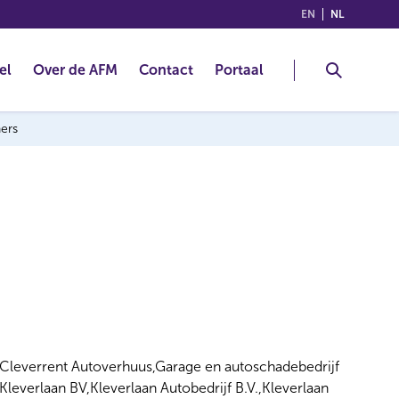
(ENGLISH)
(NEDERLA
EN
NL
el
Over de AFM
Contact
Portaal
ners
Cleverrent Autoverhuus,Garage en autoschadebedrijf
Kleverlaan BV,Kleverlaan Autobedrijf B.V.,Kleverlaan