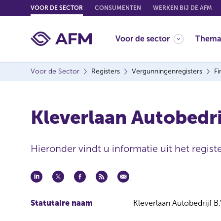
G
VOOR DE SECTOR
CONSUMENTEN
WERKEN BIJ DE AFM
o
t
Voor de sector
Thema
o
c
o
Voor de Sector
Registers
Vergunningenregisters
Fi
n
t
e
Kleverlaan Autobedrij
n
t
Hieronder vindt u informatie uit het registe
Statutaire naam
Kleverlaan Autobedrijf B.