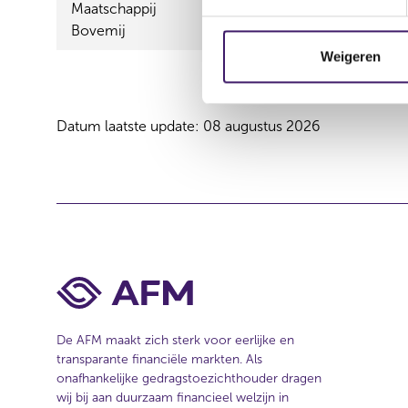
Maatschappij
t
Direct,RijGarant Autoverz
Bovemij
e
m
Weigeren
m
i
n
Datum laatste update: 08 augustus 2026
g
s
s
e
l
e
c
t
i
e
De AFM maakt zich sterk voor eerlijke en
transparante financiële markten. Als
onafhankelijke gedragstoezichthouder dragen
wij bij aan duurzaam financieel welzijn in