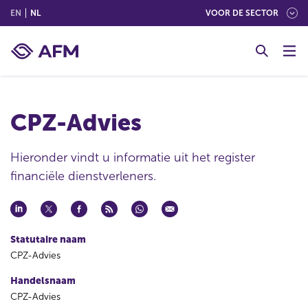
(ENGLISH)
(NEDERLANDS (NEDERLAND))
EN
NL
VOOR DE SECTOR
G
o
t
o
c
CPZ-Advies
o
n
t
Hieronder vindt u informatie uit het register
e
financiële dienstverleners.
n
t
Statutaire naam
CPZ-Advies
Handelsnaam
CPZ-Advies