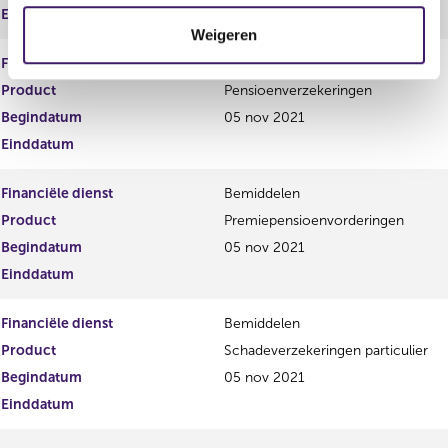
t
Einddatum
Weigeren
i
e
Financiële dienst
Bemiddelen
Product
Pensioenverzekeringen
Begindatum
05 nov 2021
Einddatum
Financiële dienst
Bemiddelen
Product
Premiepensioenvorderingen
Begindatum
05 nov 2021
Einddatum
Financiële dienst
Bemiddelen
Product
Schadeverzekeringen particulier
Begindatum
05 nov 2021
Einddatum