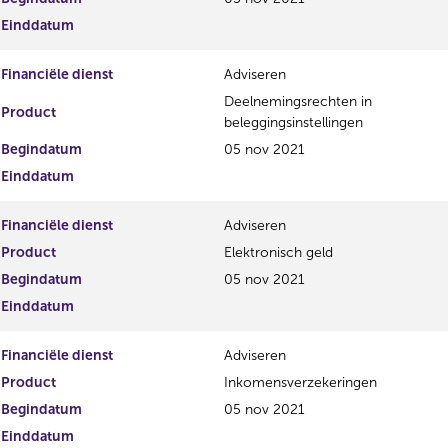
i
e
Einddatum
s
g
t
i
Financiële dienst
Adviseren
e
s
r
t
Deelnemingsrechten in
Product
r
e
beleggingsinstellingen
e
r
Begindatum
05 nov 2021
s
r
Einddatum
u
e
l
s
t
u
Financiële dienst
Adviseren
a
l
Product
Elektronisch geld
a
t
t
a
Begindatum
05 nov 2021
a
Einddatum
t
Financiële dienst
Adviseren
Product
Inkomensverzekeringen
Begindatum
05 nov 2021
Einddatum