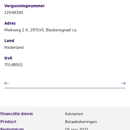
Vergunningnummer
12048390
Adres
Melkweg 2 A, 2971VK, Bleskensgraaf ca
Land
Nederland
KvK
70148910
V
V
o
o
r
l
i
g
g
e
e
n
Financiële dienst
Adviseren
r
d
Product
Betaalrekeningen
e
e
g
r
Begindatum
05 nov 2021