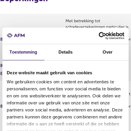
Met betrekking tot
schadeverzekeringen particulier is
het uitsluitend toegestaan de
Beperking
financiële dienst te verrichten voor
ongevallenverzekeringen in
combinatie met
Toestemming
Details
Over
inkomensverzekeringen
Begindatum
05 nov 2021
Deze website maakt gebruik van cookies
Einddatum
We gebruiken cookies om content en advertenties te
Met betrekking tot
personaliseren, om functies voor social media te bieden
schadeverzekeringen zakelijk is het
en om ons websiteverkeer te analyseren. Ook delen we
uitsluitend toegestaan de
informatie over uw gebruik van onze site met onze
Beperking
financiële dienst te verrichten voor
partners voor social media, adverteren en analyse. Deze
ongevallenverzekeringen in
partners kunnen deze gegevens combineren met andere
combinatie met
informatie die u aan ze heeft verstrekt of die ze hebben
inkomensverzekeringen
verzameld op basis van uw gebruik van hun services.