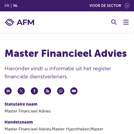
(ENGLISH)
(NEDERLANDS (NEDERLAND))
EN
NL
VOOR DE SECTOR
G
o
t
o
c
Master Financieel Advies
o
n
t
Hieronder vindt u informatie uit het register
e
financiële dienstverleners.
n
t
Statutaire naam
Master Financieel Advies
Handelsnaam
Master Financieel Advies,Master Hypotheken,Master