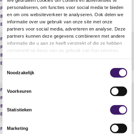
We gebruiken cookies om content en advertenties te
Financiële dienst
Adviseren
personaliseren, om functies voor social media te bieden
Product
Vermogen
en om ons websiteverkeer te analyseren. Ook delen we
Begindatum
08 jul 2025
informatie over uw gebruik van onze site met onze
Einddatum
partners voor social media, adverteren en analyse. Deze
partners kunnen deze gegevens combineren met andere
Financiële dienst
Adviseren
informatie die u aan ze heeft verstrekt of die ze hebben
Product
Zorgverzekeringen
verzameld op basis van uw gebruik van hun services.
Begindatum
08 jul 2025
Einddatum
T
Noodzakelijk
o
e
s
Financiële dienst
Bemiddelen
Voorkeuren
t
Product
Betaalrekeningen
e
Begindatum
08 jul 2025
m
Statistieken
Einddatum
m
i
Marketing
Financiële dienst
Bemiddelen
n