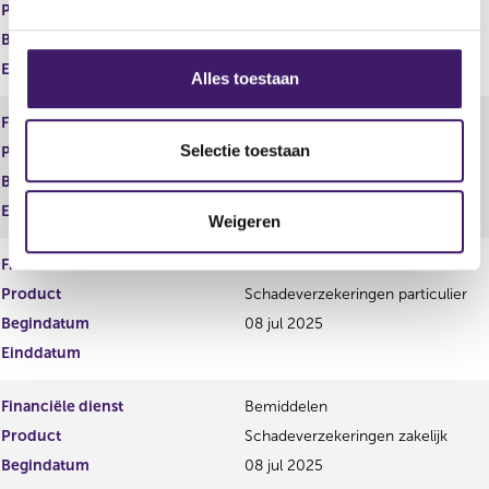
Product
Hypothecair krediet
g
Begindatum
08 jul 2025
s
s
Einddatum
Alles toestaan
e
l
Financiële dienst
Bemiddelen
e
Selectie toestaan
Product
Inkomensverzekeringen
c
Begindatum
08 jul 2025
t
Einddatum
Weigeren
i
e
Financiële dienst
Bemiddelen
Product
Schadeverzekeringen particulier
Begindatum
08 jul 2025
Einddatum
Financiële dienst
Bemiddelen
Product
Schadeverzekeringen zakelijk
Begindatum
08 jul 2025