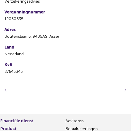
Verzekeringsadvies
Vergunningnummer
12050635
Adres
Boutenslaan 6, 9405AS, Assen
Land
Nederland
KvK
87645343
V
V
o
o
r
l
i
g
g
e
e
n
Financiële dienst
Adviseren
r
d
Product
Betaalrekeningen
e
e