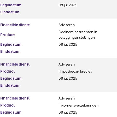
g
r
Begindatum
08 jul 2025
i
e
Einddatum
s
g
t
i
Financiële dienst
Adviseren
e
s
r
t
Deelnemingsrechten in
Product
r
e
beleggingsinstellingen
e
r
Begindatum
08 jul 2025
s
r
Einddatum
u
e
l
s
t
u
Financiële dienst
Adviseren
a
l
Product
Hypothecair krediet
a
t
t
a
Begindatum
08 jul 2025
a
Einddatum
t
Financiële dienst
Adviseren
Product
Inkomensverzekeringen
Begindatum
08 jul 2025