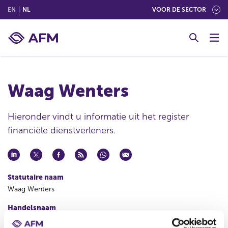
(ENGLISH)
(NEDERLANDS (NEDERLAND))
EN
NL
VOOR DE SECTOR
G
o
t
o
c
Waag Wenters
o
n
t
Hieronder vindt u informatie uit het register
e
financiële dienstverleners.
n
t
Statutaire naam
Waag Wenters
Handelsnaam
Waag Wenters