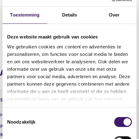
Land
Nederland
Toestemming
Details
Over
KvK
72719028
Deze website maakt gebruik van cookies
We gebruiken cookies om content en advertenties te
V
V
personaliseren, om functies voor social media te bieden
o
o
en om ons websiteverkeer te analyseren. Ook delen we
r
l
informatie over uw gebruik van onze site met onze
i
g
Aangesloten instellingen via
g
e
partners voor social media, adverteren en analyse. Deze
e
n
partners kunnen deze gegevens combineren met andere
r
d
informatie die u aan ze heeft verstrekt of die ze hebben
e
e
Stichting Financieel Toezicht
verzameld op basis van uw gebruik van hun services.
Statutaire naam
g
r
Inkomensbeheer
i
e
Stichting Financieel Toezicht
s
g
Handelsnaam
T
Inkomensbeheer
t
i
Noodzakelijk
o
e
s
Plaats
e
r
t
Begindatum
22 nov 2021
r
e
s