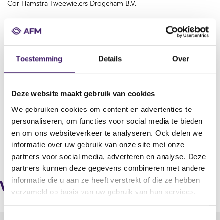
Cor Hamstra Tweewielers Drogeham B.V.
Handelsnaam
Cor Hamstra Tweewielers Drogeham B.V.
Adres
Toestemming
Details
Over
Drogeham
Land
Nederland
Deze website maakt gebruik van cookies
We gebruiken cookies om content en advertenties te
KvK
personaliseren, om functies voor social media te bieden
01060577
en om ons websiteverkeer te analyseren. Ook delen we
informatie over uw gebruik van onze site met onze
V
V
partners voor social media, adverteren en analyse. Deze
o
o
partners kunnen deze gegevens combineren met andere
r
l
informatie die u aan ze heeft verstrekt of die ze hebben
i
g
Verbonden bemiddelaars via
g
e
verzameld op basis van uw gebruik van hun services.
e
n
r
d
T