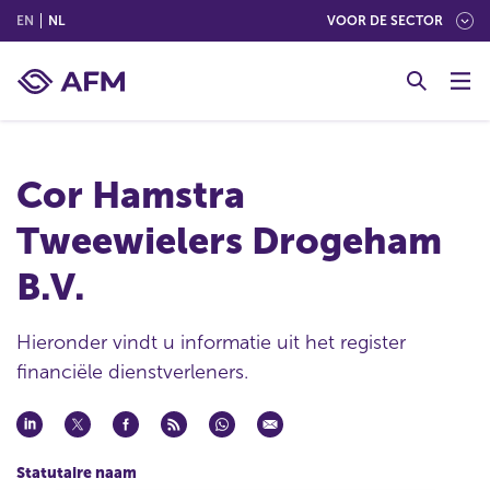
(ENGLISH)
(NEDERLANDS (NEDERLAND))
EN
NL
VOOR DE SECTOR
G
o
t
o
c
Cor Hamstra
o
n
Tweewielers Drogeham
t
e
B.V.
n
t
Hieronder vindt u informatie uit het register
financiële dienstverleners.
Statutaire naam