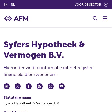
(ENGLISH)
(NEDERLANDS (NEDERLAND))
EN
NL
VOOR DE SECTOR
G
o
t
o
c
Syfers Hypotheek &
o
n
Vermogen B.V.
t
e
n
Hieronder vindt u informatie uit het register
t
financiële dienstverleners.
Statutaire naam
Syfers Hypotheek & Vermogen B.V.