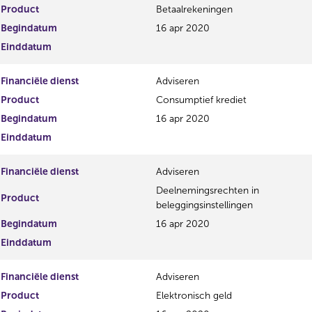
Product
Betaalrekeningen
e
e
g
r
Begindatum
16 apr 2020
i
e
Einddatum
s
g
t
i
Financiële dienst
Adviseren
e
s
r
t
Product
Consumptief krediet
r
e
Begindatum
16 apr 2020
e
r
Einddatum
s
r
u
e
l
s
Financiële dienst
Adviseren
t
u
Deelnemingsrechten in
a
l
Product
beleggingsinstellingen
a
t
t
a
Begindatum
16 apr 2020
a
Einddatum
t
Financiële dienst
Adviseren
Product
Elektronisch geld