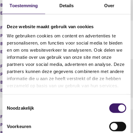
Begindatum
16 apr 2020
Toestemming
Details
Over
Einddatum
Deze website maakt gebruik van cookies
Financiële dienst
Adviseren
Product
Vermogen
We gebruiken cookies om content en advertenties te
personaliseren, om functies voor social media te bieden
Begindatum
16 apr 2020
en om ons websiteverkeer te analyseren. Ook delen we
Einddatum
informatie over uw gebruik van onze site met onze
partners voor social media, adverteren en analyse. Deze
Financiële dienst
Adviseren
partners kunnen deze gegevens combineren met andere
Product
Zorgverzekeringen
informatie die u aan ze heeft verstrekt of die ze hebben
Begindatum
16 apr 2020
verzameld op basis van uw gebruik van hun services.
Einddatum
T
Noodzakelijk
o
e
Financiële dienst
Bemiddelen
s
Product
Betaalrekeningen
Voorkeuren
t
Begindatum
16 apr 2020