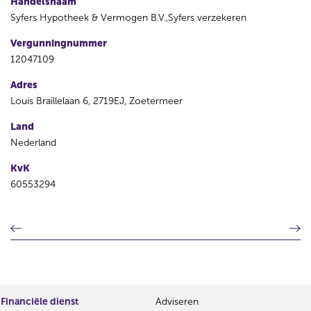
Handelsnaam
Syfers Hypotheek & Vermogen B.V.,Syfers verzekeren
Vergunningnummer
12047109
Adres
Louis Braillelaan 6, 2719EJ, Zoetermeer
Land
Nederland
KvK
60553294
V
V
o
o
r
l
i
g
g
e
e
n
Financiële dienst
Adviseren
r
d