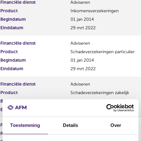
e
n
Financiële dienst
Adviseren
r
d
Product
Inkomensverzekeringen
e
e
g
r
Begindatum
01 jan 2014
i
e
Einddatum
29 mrt 2022
s
g
t
i
Financiële dienst
Adviseren
e
s
r
t
Product
Schadeverzekeringen particulier
r
e
Begindatum
01 jan 2014
e
r
Einddatum
29 mrt 2022
s
r
u
e
l
s
Financiële dienst
Adviseren
t
u
Product
Schadeverzekeringen zakelijk
a
l
a
t
Begindatum
01 jan 2014
t
a
Einddatum
29 mrt 2022
a
t
Financiële dienst
Adviseren
Toestemming
Details
Over
Product
Vermogen