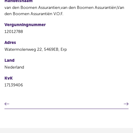
Handelsnaam
van den Boomen Assurantien,van den Boomen Assurantiën,Van
den Boomen Assurantiën V.O.F.
Vergunningnummer
12012788
Adres
Watermolenweg 22, 5469EB, Erp
Land
Nederland
KvK
17139406
V
V
o
o
r
l
i
g
g
e