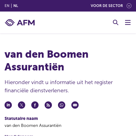
(ENGLISH)
(NEDERLANDS (NEDERLAND))
EN
NL
VOOR DE SECTOR
G
o
t
o
c
van den Boomen
o
n
Assurantiën
t
e
n
Hieronder vindt u informatie uit het register
t
financiële dienstverleners.
Statutaire naam
van den Boomen Assurantiën