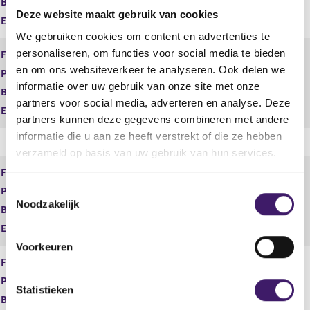
Begindatum
01 jan 2014
Deze website maakt gebruik van cookies
Einddatum
27 mei 2019
We gebruiken cookies om content en advertenties te
personaliseren, om functies voor social media te bieden
Financiële dienst
Adviseren
en om ons websiteverkeer te analyseren. Ook delen we
Product
Zorgverzekeringen
informatie over uw gebruik van onze site met onze
Begindatum
01 jan 2014
partners voor social media, adverteren en analyse. Deze
Einddatum
partners kunnen deze gegevens combineren met andere
informatie die u aan ze heeft verstrekt of die ze hebben
verzameld op basis van uw gebruik van hun services.
Financiële dienst
Bemiddelen
T
Product
Inkomensverzekeringen
Noodzakelijk
o
Begindatum
01 jan 2014
e
Einddatum
29 mrt 2022
s
Voorkeuren
t
Financiële dienst
Bemiddelen
e
Product
Schadeverzekeringen particulier
m
Statistieken
Begindatum
01 jan 2014
m