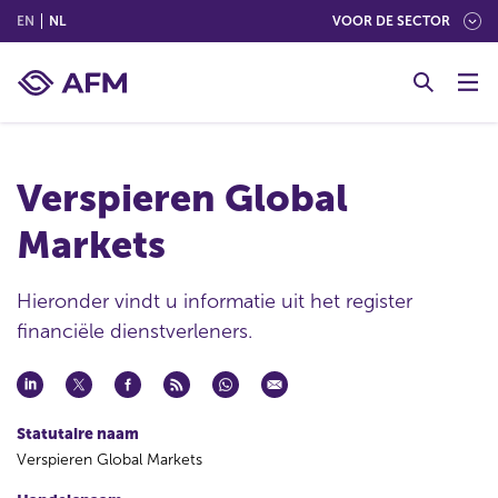
(ENGLISH)
(NEDERLANDS (NEDERLAND))
EN
NL
VOOR DE SECTOR
G
o
t
o
c
Verspieren Global
o
n
Markets
t
e
n
Hieronder vindt u informatie uit het register
t
financiële dienstverleners.
Statutaire naam
Verspieren Global Markets