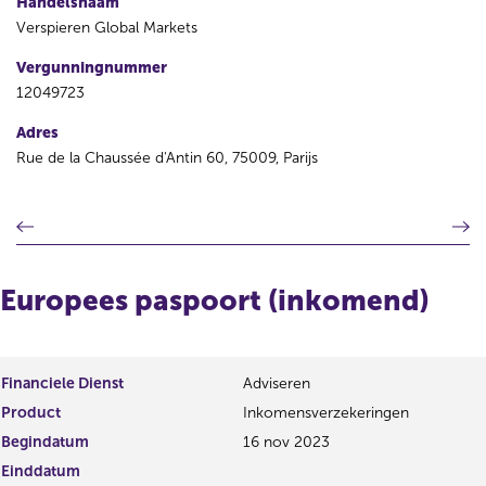
Handelsnaam
Verspieren Global Markets
Vergunningnummer
12049723
Adres
Rue de la Chaussée d'Antin 60, 75009, Parijs
V
V
o
o
r
l
i
g
Europees paspoort (inkomend)
g
e
e
n
r
d
e
e
Financiele Dienst
Adviseren
g
r
Product
Inkomensverzekeringen
i
e
s
g
Begindatum
16 nov 2023
t
i
Einddatum
e
s