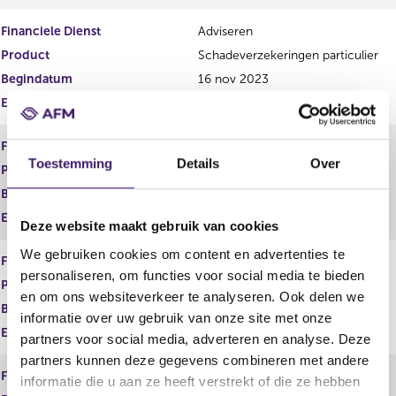
r
t
Financiele Dienst
Adviseren
r
e
e
r
Product
Schadeverzekeringen particulier
s
r
Begindatum
16 nov 2023
u
e
Einddatum
l
s
t
u
a
l
Financiele Dienst
Adviseren
a
t
Toestemming
Details
Over
Product
Schadeverzekeringen zakelijk
t
a
a
Begindatum
16 nov 2023
t
Einddatum
Deze website maakt gebruik van cookies
We gebruiken cookies om content en advertenties te
Financiele Dienst
Adviseren
personaliseren, om functies voor social media te bieden
Product
Vermogen
en om ons websiteverkeer te analyseren. Ook delen we
Begindatum
16 nov 2023
informatie over uw gebruik van onze site met onze
Einddatum
partners voor social media, adverteren en analyse. Deze
partners kunnen deze gegevens combineren met andere
Financiele Dienst
Adviseren
informatie die u aan ze heeft verstrekt of die ze hebben