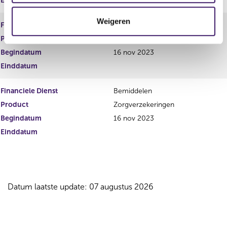
Einddatum
t
Weigeren
i
Financiele Dienst
Bemiddelen
e
Product
Vermogen
Begindatum
16 nov 2023
Einddatum
Financiele Dienst
Bemiddelen
Product
Zorgverzekeringen
Begindatum
16 nov 2023
Einddatum
Datum laatste update: 07 augustus 2026