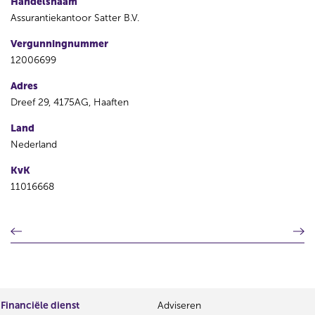
Handelsnaam
Assurantiekantoor Satter B.V.
Vergunningnummer
12006699
Adres
Dreef 29, 4175AG, Haaften
Land
Nederland
KvK
11016668
V
V
o
o
r
l
i
g
g
e
e
n
Financiële dienst
Adviseren
r
d