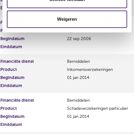
c
Einddatum
t
Weigeren
i
Financiële dienst
Bemiddelen
e
Product
Hypothecair krediet
Begindatum
22 sep 2006
Einddatum
Financiële dienst
Bemiddelen
Product
Inkomensverzekeringen
Begindatum
01 jan 2014
Einddatum
Financiële dienst
Bemiddelen
Product
Schadeverzekeringen particulier
Begindatum
01 jan 2014
Einddatum