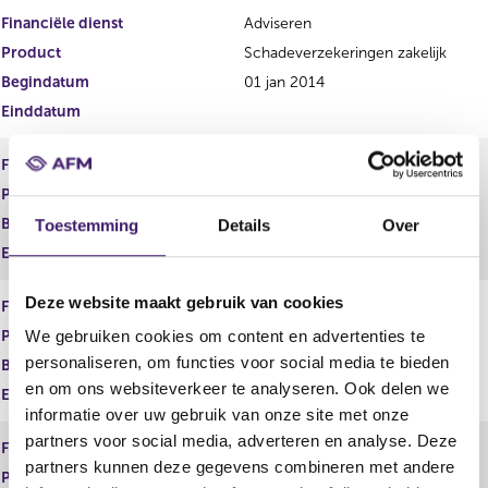
Financiële dienst
Adviseren
Product
Schadeverzekeringen zakelijk
Begindatum
01 jan 2014
Einddatum
Financiële dienst
Adviseren
Product
Spaarrekeningen
Begindatum
22 sep 2006
Toestemming
Details
Over
Einddatum
Deze website maakt gebruik van cookies
Financiële dienst
Adviseren
Product
Vermogen
We gebruiken cookies om content en advertenties te
personaliseren, om functies voor social media te bieden
Begindatum
01 jan 2014
en om ons websiteverkeer te analyseren. Ook delen we
Einddatum
informatie over uw gebruik van onze site met onze
partners voor social media, adverteren en analyse. Deze
Financiële dienst
Adviseren
partners kunnen deze gegevens combineren met andere
Product
Zorgverzekeringen