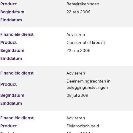
Product
Betaalrekeningen
e
e
g
r
Begindatum
22 sep 2006
i
e
Einddatum
s
g
t
i
Financiële dienst
Adviseren
e
s
r
t
Product
Consumptief krediet
r
e
Begindatum
22 sep 2006
e
r
Einddatum
s
r
u
e
l
s
Financiële dienst
Adviseren
t
u
Deelnemingsrechten in
a
l
Product
beleggingsinstellingen
a
t
t
a
Begindatum
08 jul 2009
a
Einddatum
t
Financiële dienst
Adviseren
Product
Elektronisch geld