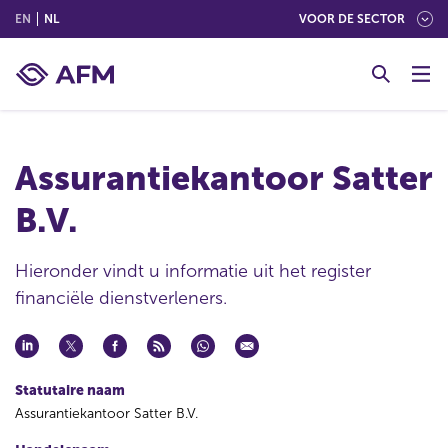
(ENGLISH)
(NEDERLANDS (NEDERLAND))
EN
NL
VOOR DE SECTOR
G
o
t
o
c
Assurantiekantoor Satter
o
n
B.V.
t
e
n
Hieronder vindt u informatie uit het register
t
financiële dienstverleners.
Statutaire naam
Assurantiekantoor Satter B.V.