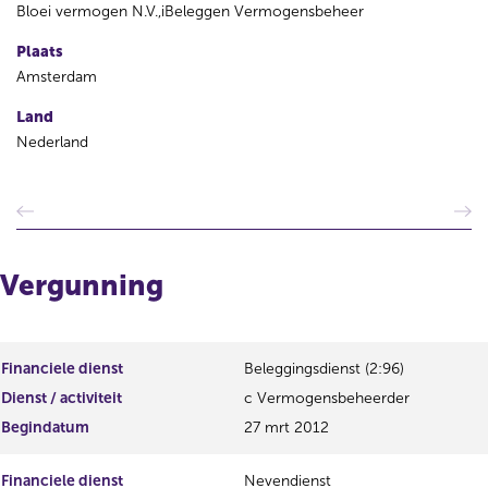
Bloei vermogen N.V.,iBeleggen Vermogensbeheer
Plaats
Amsterdam
Land
Nederland
V
V
o
o
r
l
i
g
Vergunning
g
e
e
n
r
d
e
e
Financiele dienst
Beleggingsdienst (2:96)
g
r
Dienst / activiteit
c Vermogensbeheerder
i
e
s
g
Begindatum
27 mrt 2012
t
i
e
s
Financiele dienst
Nevendienst