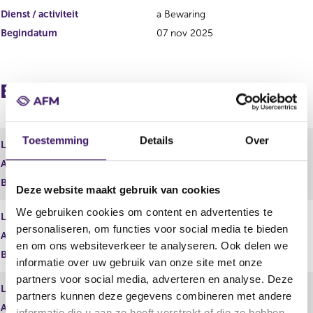
r
t
Dienst / activiteit
a Bewaring
r
e
e
r
Begindatum
07 nov 2025
s
r
u
e
l
s
t
u
Europees paspoort (uitgaand)
a
l
a
t
t
a
Toestemming
Details
Over
a
Land
België
t
Activiteit
A4 - C1
Begindatum
30 jun 2015
Deze website maakt gebruik van cookies
We gebruiken cookies om content en advertenties te
Land
België
personaliseren, om functies voor social media te bieden
Activiteit
A4 - C10
en om ons websiteverkeer te analyseren. Ook delen we
Begindatum
30 jun 2015
informatie over uw gebruik van onze site met onze
partners voor social media, adverteren en analyse. Deze
Land
België
partners kunnen deze gegevens combineren met andere
Activiteit
A4 - C2
informatie die u aan ze heeft verstrekt of die ze hebben