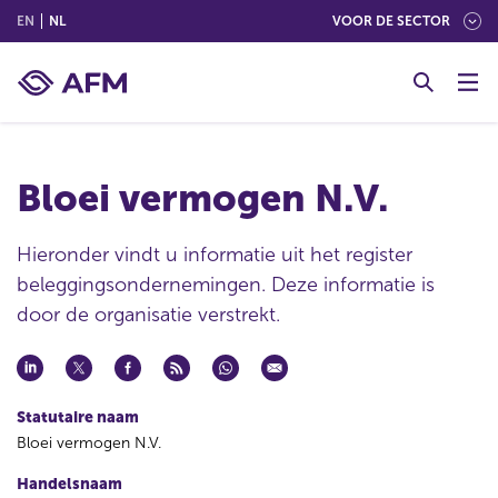
(ENGLISH)
(NEDERLANDS (NEDERLAND))
EN
NL
VOOR DE SECTOR
G
o
t
o
c
Bloei vermogen N.V.
o
n
t
Hieronder vindt u informatie uit het register
e
beleggingsondernemingen. Deze informatie is
n
door de organisatie verstrekt.
t
Statutaire naam
Bloei vermogen N.V.
Handelsnaam