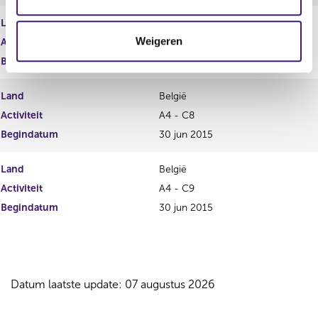
c
Land
België
t
Weigeren
Activiteit
A4 - C7
i
e
Begindatum
30 jun 2015
Land
België
Activiteit
A4 - C8
Begindatum
30 jun 2015
Land
België
Activiteit
A4 - C9
Begindatum
30 jun 2015
Datum laatste update: 07 augustus 2026