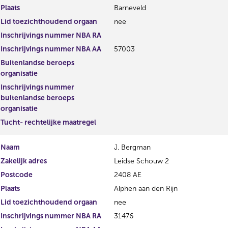
r
t
Plaats
Barneveld
r
e
Lid toezichthoudend orgaan
nee
e
r
s
r
Inschrijvings nummer NBA RA
u
e
Inschrijvings nummer NBA AA
57003
l
s
Buitenlandse beroeps
t
u
organisatie
a
l
a
t
Inschrijvings nummer
t
a
buitenlandse beroeps
a
organisatie
t
Tucht- rechtelijke maatregel
Naam
J. Bergman
Zakelijk adres
Leidse Schouw 2
Postcode
2408 AE
Plaats
Alphen aan den Rijn
Lid toezichthoudend orgaan
nee
Inschrijvings nummer NBA RA
31476