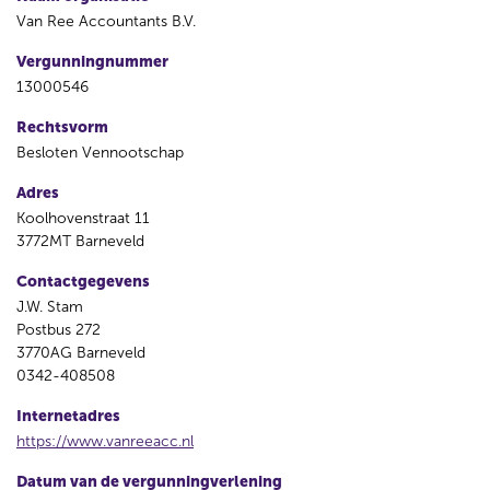
Van Ree Accountants B.V.
Vergunningnummer
13000546
Rechtsvorm
Besloten Vennootschap
Adres
Koolhovenstraat 11
3772MT Barneveld
Contactgegevens
J.W. Stam
Postbus 272
3770AG Barneveld
0342-408508
Internetadres
https://www.vanreeacc.nl
Datum van de vergunningverlening