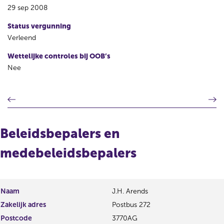
29 sep 2008
Status vergunning
Verleend
Wettelijke controles bij OOB’s
Nee
V
V
o
o
r
l
i
g
Beleidsbepalers en
g
e
e
n
medebeleidsbepalers
r
d
e
e
g
r
i
e
Naam
J.H. Arends
s
g
Zakelijk adres
Postbus 272
t
i
Postcode
e
3770AG
s