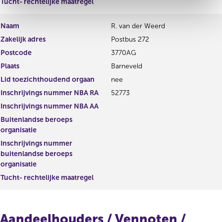
Tucht- rechtelijke maatregel
Naam
R. van der Weerd
Zakelijk adres
Postbus 272
Postcode
3770AG
Plaats
Barneveld
Lid toezichthoudend orgaan
nee
Inschrijvings nummer NBA RA
52773
Inschrijvings nummer NBA AA
Buitenlandse beroeps
organisatie
Inschrijvings nummer
buitenlandse beroeps
organisatie
Tucht- rechtelijke maatregel
Aandeelhouders / Vennoten /