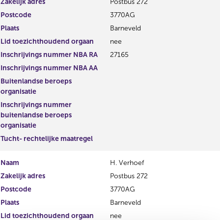
Zakelijk adres
Postbus 272
Postcode
3770AG
Plaats
Barneveld
Lid toezichthoudend orgaan
nee
Inschrijvings nummer NBA RA
27165
Inschrijvings nummer NBA AA
Buitenlandse beroeps
organisatie
Inschrijvings nummer
buitenlandse beroeps
organisatie
Tucht- rechtelijke maatregel
Naam
H. Verhoef
Zakelijk adres
Postbus 272
Postcode
3770AG
Plaats
Barneveld
Lid toezichthoudend orgaan
nee