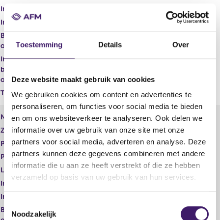
Inschrijvings nummer NBA RA
Inschrijvings nummer NBA AA
54920
Buitenlandse beroeps
Toestemming
Details
Over
organisatie
Inschrijvings nummer
buitenlandse beroeps
Deze website maakt gebruik van cookies
organisatie
Tucht- rechtelijke maatregel
We gebruiken cookies om content en advertenties te
personaliseren, om functies voor social media te bieden
Naam
L.M.W. van der Vliet
en om ons websiteverkeer te analyseren. Ook delen we
informatie over uw gebruik van onze site met onze
Zakelijk adres
Postbus 272
partners voor social media, adverteren en analyse. Deze
Postcode
3770AG
partners kunnen deze gegevens combineren met andere
Plaats
Barneveld
informatie die u aan ze heeft verstrekt of die ze hebben
Lid toezichthoudend orgaan
nee
verzameld op basis van uw gebruik van hun services.
Inschrijvings nummer NBA RA
33532
Inschrijvings nummer NBA AA
T
Buitenlandse beroeps
Noodzakelijk
o