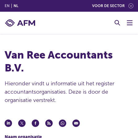
(ENGLISH)
(NEDERLANDS (NEDERLAND))
EN
NL
VOOR DE SECTOR
G
o
t
o
c
Van Ree Accountants
o
n
B.V.
t
e
n
Hieronder vindt u informatie uit het register
t
accountantsorganisaties. Deze is door de
organisatie verstrekt.
Naam organisatie