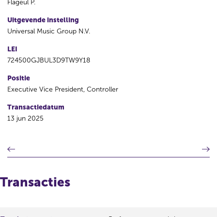
Flageul P.
Uitgevende instelling
Universal Music Group N.V.
LEI
724500GJBUL3D9TW9Y18
Positie
Executive Vice President, Controller
Transactiedatum
13 jun 2025
V
V
o
o
r
l
i
g
Transacties
g
e
e
n
r
d
e
e