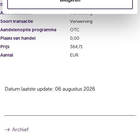
i
ISIN
e
Aard transactie
Verwerving
Soort transactie
Verwerving
Aandelenoptie programma
OTC
Plaats van handel
0,00
Prijs
364,71
Aantal
EUR
Datum laatste update: 06 augustus 2026
Archief