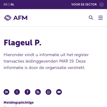
(ENGLISH)
(NEDERLANDS (NEDERLAND))
EN
NL
VOOR DE SECTOR
G
o
t
o
c
Flageul P.
o
n
t
Hieronder vindt u informatie uit het register
e
transacties leidinggevenden MAR 19. Deze
n
informatie is door de organisatie verstrekt.
t
Meldingsplichtige