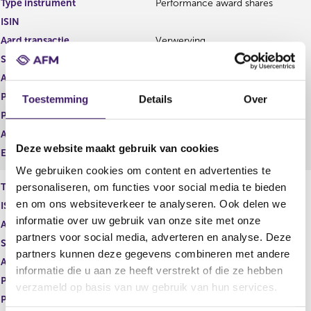
Type instrument
Performance award shares
g
r
ISIN
i
e
s
g
Aard transactie
Verwerving
t
i
Soort transactie
Verwerving
e
s
Aandelenoptie programma
Nee
r
t
r
e
Plaats van handel
OTC
Toestemming
Details
Over
e
r
Prijs
0,00
s
r
Aantal
559,02
u
e
Deze website maakt gebruik van cookies
l
s
Eenheid
EUR
t
u
We gebruiken cookies om content en advertenties te
a
l
personaliseren, om functies voor social media te bieden
Type instrument
Restricted shares
a
t
en om ons websiteverkeer te analyseren. Ook delen we
ISIN
t
a
informatie over uw gebruik van onze site met onze
a
Aard transactie
Verwerving
t
partners voor social media, adverteren en analyse. Deze
Soort transactie
Verwerving
partners kunnen deze gegevens combineren met andere
Aandelenoptie programma
Ja
informatie die u aan ze heeft verstrekt of die ze hebben
Plaats van handel
OTC
verzameld op basis van uw gebruik van hun services.
Prijs
0,00