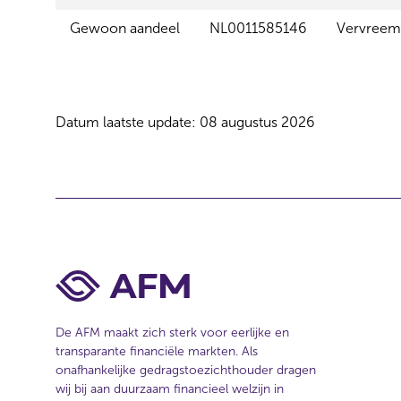
e
l
Gewoon aandeel
NL0011585146
Vervreem
e
c
t
i
Datum laatste update: 08 augustus 2026
e
De AFM maakt zich sterk voor eerlijke en
transparante financiële markten. Als
onafhankelijke gedragstoezichthouder dragen
wij bij aan duurzaam financieel welzijn in