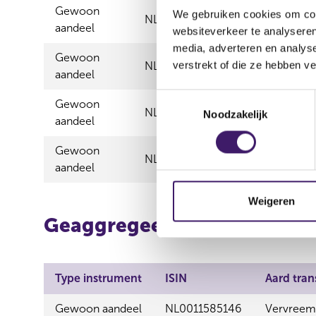
Gewoon
We gebruiken cookies om cont
NL0011585146
Vervreemdin
aandeel
websiteverkeer te analyseren
media, adverteren en analys
Gewoon
verstrekt of die ze hebben v
NL0011585146
Vervreemdin
aandeel
T
Gewoon
NL0011585146
Vervreemdin
Noodzakelijk
o
aandeel
e
s
Gewoon
NL0011585146
Vervreemdin
t
aandeel
e
m
Weigeren
m
Geaggregeerde informatie
i
n
g
Type instrument
ISIN
Aard tran
s
s
Gewoon aandeel
NL0011585146
Vervreem