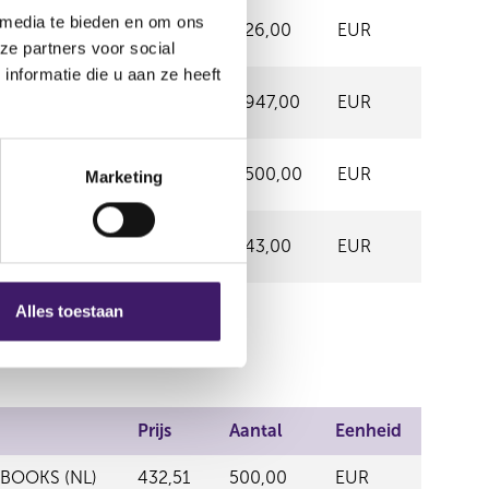
 - CXE ORDER
 media te bieden en om ons
432,70
26,00
EUR
ze partners voor social
nformatie die u aan ze heeft
SHARE MARKET
432,50
947,00
EUR
SHARE MARKET
432,70
500,00
EUR
Marketing
SHARE MARKET
432,80
43,00
EUR
Alles toestaan
Prijs
Aantal
Eenheid
BOOKS (NL)
432,51
500,00
EUR