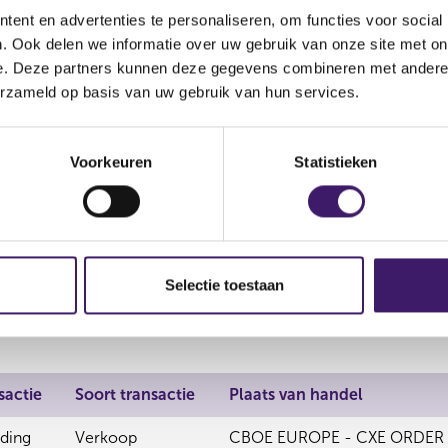
CBOE EUROPE
ent en advertenties te personaliseren, om functies voor social
g
Verkoop
Nee
BOOKS (NL)
. Ook delen we informatie over uw gebruik van onze site met on
e. Deze partners kunnen deze gegevens combineren met andere i
erzameld op basis van uw gebruik van hun services.
g
Verkoop
Nee
ELECTRONIC 
g
Verkoop
Nee
ELECTRONIC 
Voorkeuren
Statistieken
g
Verkoop
Nee
ELECTRONIC 
Selectie toestaan
sactie
Soort transactie
Plaats van handel
ding
Verkoop
CBOE EUROPE - CXE ORDER 