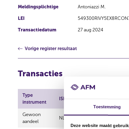
Meldingsplichtige
Antoniazzi M.
LEI
549300RIVY5EX8RCON
Transactiedatum
27 aug 2024
Vorige register resultaat
Transacties
Type
Aard
ISIN
instrument
transactie
Toestemming
Gewoon
NL0011585146
Vervreemdin
aandeel
Deze website maakt gebruik