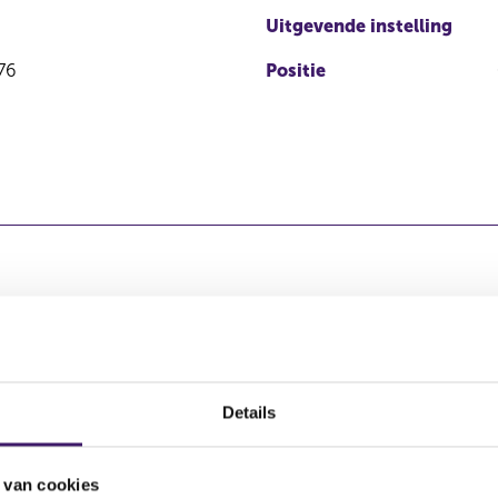
Uitgevende instelling
76
Positie
Soort
Aandelenoptie
Plaats van ha
transactie
programma
Details
CBOE EUROPE
g
Verkoop
Nee
BOOKS (NL)
 van cookies