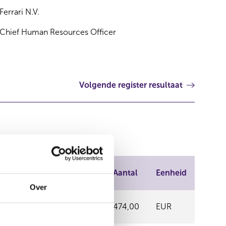
Ferrari N.V.
Chief Human Resources Officer
Volgende register resultaat
ndel
Prijs
Aantal
Eenheid
Over
 - CXE ORDER
432,50
474,00
EUR