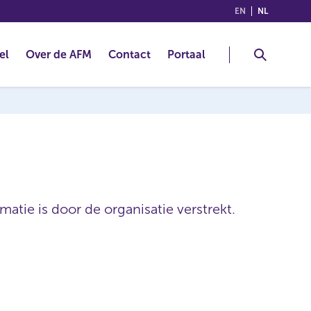
(ENGLISH)
(NEDERLA
EN
NL
el
Over de AFM
Contact
Portaal
atie is door de organisatie verstrekt.