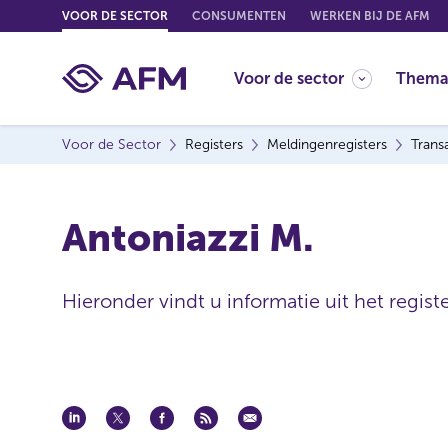
G
VOOR DE SECTOR
CONSUMENTEN
WERKEN BIJ DE AFM
o
t
Voor de sector
Thema
o
c
o
Voor de Sector
Registers
Meldingenregisters
Trans
n
t
e
Antoniazzi M.
n
t
Hieronder vindt u informatie uit het regist