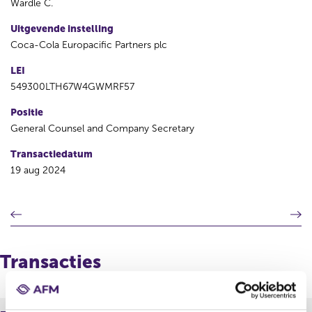
Wardle C.
Uitgevende instelling
Coca-Cola Europacific Partners plc
LEI
549300LTH67W4GWMRF57
Positie
General Counsel and Company Secretary
Transactiedatum
19 aug 2024
V
V
o
o
r
l
i
g
Transacties
g
e
e
n
r
d
e
e