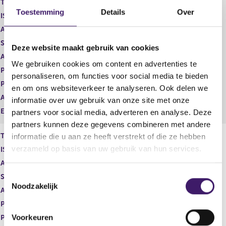
Type instrument
Gewoon aandeel
g
r
Toestemming
Details
Over
ISIN
GB00BDCPN049
i
e
s
g
Aard transactie
Verwerving
t
i
Soort transactie
Verwerving
Deze website maakt gebruik van cookies
e
s
Aandelenoptie programma
Nee
r
t
We gebruiken cookies om content en advertenties te
r
e
Plaats van handel
NASDAQ - ALL MARKETS
personaliseren, om functies voor social media te bieden
e
r
Prijs
0,00
en om ons websiteverkeer te analyseren. Ook delen we
s
r
Aantal
2,51
u
e
informatie over uw gebruik van onze site met onze
l
s
Eenheid
USD
partners voor social media, adverteren en analyse. Deze
t
u
partners kunnen deze gegevens combineren met andere
a
l
Type instrument
Gewoon aandeel
informatie die u aan ze heeft verstrekt of die ze hebben
a
t
verzameld op basis van uw gebruik van hun services.
ISIN
GB00BDCPN049
t
a
a
Aard transactie
Verwerving
t
T
Soort transactie
Verwerving
Noodzakelijk
o
Aandelenoptie programma
Nee
e
Plaats van handel
NASDAQ - ALL MARKETS
s
Voorkeuren
Prijs
76,97
t