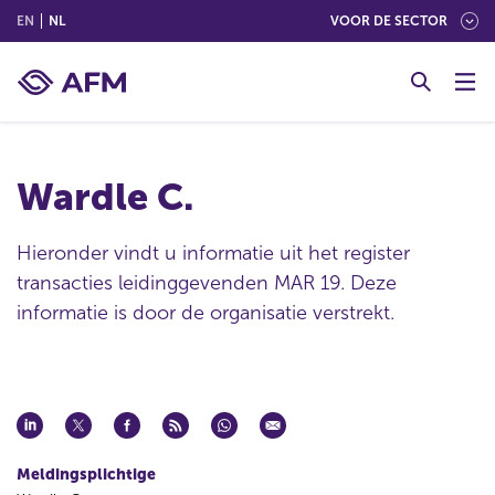
(ENGLISH)
(NEDERLANDS (NEDERLAND))
EN
NL
VOOR DE SECTOR
G
o
t
o
c
Wardle C.
o
n
t
Hieronder vindt u informatie uit het register
e
transacties leidinggevenden MAR 19. Deze
n
informatie is door de organisatie verstrekt.
t
Meldingsplichtige