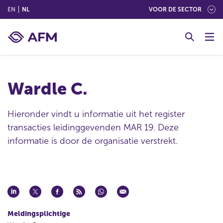
(ENGLISH)
(NEDERLANDS (NEDERLAND))
EN
NL
VOOR DE SECTOR
G
o
t
o
c
Wardle C.
o
n
t
Hieronder vindt u informatie uit het register
e
transacties leidinggevenden MAR 19. Deze
n
informatie is door de organisatie verstrekt.
t
Meldingsplichtige