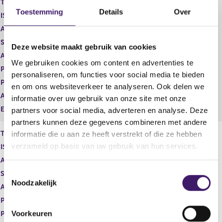
Type instrument
Gewoon aandeel
g
r
Toestemming
Details
Over
ISIN
GB00BDCPN049
i
e
s
g
Aard transactie
Verwerving
t
i
Soort transactie
Verwerving
Deze website maakt gebruik van cookies
e
s
Aandelenoptie programma
Nee
r
t
We gebruiken cookies om content en advertenties te
r
e
Plaats van handel
NASDAQ - ALL MARKETS
personaliseren, om functies voor social media te bieden
e
r
Prijs
0,00
en om ons websiteverkeer te analyseren. Ook delen we
s
r
Aantal
2,62
u
e
informatie over uw gebruik van onze site met onze
l
s
Eenheid
USD
partners voor social media, adverteren en analyse. Deze
t
u
partners kunnen deze gegevens combineren met andere
a
l
Type instrument
Gewoon aandeel
informatie die u aan ze heeft verstrekt of die ze hebben
a
t
verzameld op basis van uw gebruik van hun services.
ISIN
GB00BDCPN049
t
a
a
Aard transactie
Verwerving
t
T
Soort transactie
Verwerving
Noodzakelijk
o
Aandelenoptie programma
Nee
e
Plaats van handel
NASDAQ - ALL MARKETS
s
Voorkeuren
Prijs
73,39
t