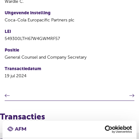
Wardle C.
Uitgevende instelling
Coca-Cola Europacific Partners plc
LEI
549300LTH67W4GWMRF57
Positie
General Counsel and Company Secretary
Transactiedatum
19 jul 2024
V
V
o
o
r
l
i
g
Transacties
g
e
e
n
r
d
e
e