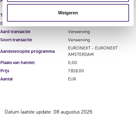
Aantal
EUR
t
Weigeren
i
Type instrument
Matching shares
e
ISIN
NL0012047823
Aard transactie
Verwerving
Soort transactie
Verwerving
EURONEXT - EURONEXT
Aandelenoptie programma
AMSTERDAM
Plaats van handel
0,00
Prijs
7.818,00
Aantal
EUR
Datum laatste update: 08 augustus 2026