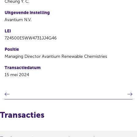
Cheung Y. C.
Uitgevende instelling
Avantium N.V.
LEI
724500E5WW4731JJ4G46
Positie
Managing Director Avantium Renewable Chemistries
Transactiedatum
15 mei 2024
V
V
o
o
r
l
i
g
Transacties
g
e
e
n
r
d
e
e