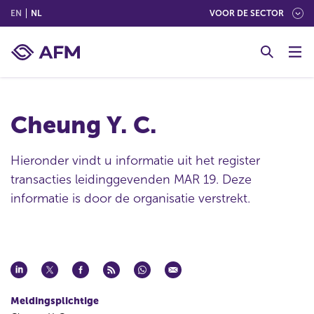
(ENGLISH)
(NEDERLANDS (NEDERLAND))
EN
NL
VOOR DE SECTOR
G
o
t
o
c
Cheung Y. C.
o
n
t
Hieronder vindt u informatie uit het register
e
transacties leidinggevenden MAR 19. Deze
n
informatie is door de organisatie verstrekt.
t
Meldingsplichtige