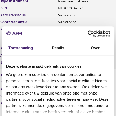
Type instrument
Investment shares
g
r
ISIN
NL0012047823
i
e
s
g
Aard transactie
Verwerving
t
i
Soort transactie
Verwerving
e
s
Aandelenoptie programma
Nee
r
t
r
e
EURONEXT - EURONEXT
Plaats van handel
e
r
AMSTERDAM
s
r
Toestemming
Details
Over
Prijs
0,00
u
e
Aantal
7.818,00
l
s
t
u
Eenheid
EUR
Deze website maakt gebruik van cookies
a
l
a
t
We gebruiken cookies om content en advertenties te
Type instrument
Matching shares
t
a
personaliseren, om functies voor social media te bieden
ISIN
NL0012047823
a
en om ons websiteverkeer te analyseren. Ook delen we
t
Aard transactie
Verwerving
informatie over uw gebruik van onze site met onze
Soort transactie
Verwerving
partners voor social media, adverteren en analyse. Deze
Aandelenoptie programma
Nee
partners kunnen deze gegevens combineren met andere
EURONEXT - EURONEXT
informatie die u aan ze heeft verstrekt of die ze hebben
Plaats van handel
AMSTERDAM