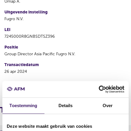
Umap A.
Uitgevende instelling
Fugro N.V.
LEI
7245000R8GNBSDTSZ396
Positie
Group Director Asia Pacific Fugro N.V.
Transactiedatum
26 apr 2024
V
V
o
o
r
l
Toestemming
Details
Over
i
g
Transacties
g
e
e
n
r
d
Deze website maakt gebruik van cookies
e
e