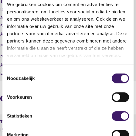
Type instrument
Gewoon aandeel
We gebruiken cookies om content en advertenties te
g
r
ISIN
NL00150003E1
i
e
personaliseren, om functies voor social media te bieden
s
g
Aard transactie
Vervreemding
en om ons websiteverkeer te analyseren. Ook delen we
t
i
Soort transactie
Verkoop
informatie over uw gebruik van onze site met onze
e
s
partners voor social media, adverteren en analyse. Deze
Aandelenoptie programma
Nee
r
t
partners kunnen deze gegevens combineren met andere
r
e
EURONEXT - EURONEXT
Plaats van handel
e
r
informatie die u aan ze heeft verstrekt of die ze hebben
AMSTERDAM
s
r
verzameld op basis van uw gebruik van hun services.
Prijs
23,67
u
e
Aantal
1.600,00
l
s
T
t
u
Eenheid
EUR
Noodzakelijk
a
l
o
a
t
e
t
a
s
a
Geaggregeerde informatie
Voorkeuren
t
t
e
m
Statistieken
Type instrument
Gewoon aandeel
m
ISIN
NL00150003E1
i
Marketing