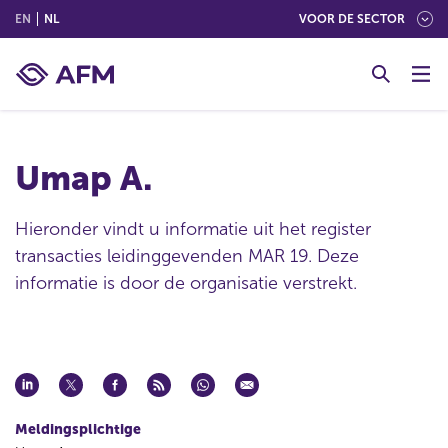
(ENGLISH)
(NEDERLANDS (NEDERLAND))
EN
NL
VOOR DE SECTOR
G
o
t
o
c
Umap A.
o
n
t
Hieronder vindt u informatie uit het register
e
transacties leidinggevenden MAR 19. Deze
n
informatie is door de organisatie verstrekt.
t
Meldingsplichtige