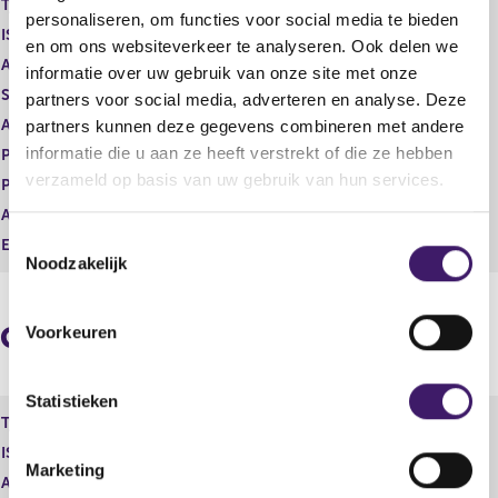
Type instrument
Gewoon aandeel
g
r
personaliseren, om functies voor social media te bieden
ISIN
NL0012866412
i
e
en om ons websiteverkeer te analyseren. Ook delen we
s
g
Aard transactie
Verwerving
informatie over uw gebruik van onze site met onze
t
i
Soort transactie
Verwerving
partners voor social media, adverteren en analyse. Deze
e
s
Aandelenoptie programma
Nee
partners kunnen deze gegevens combineren met andere
r
t
r
e
informatie die u aan ze heeft verstrekt of die ze hebben
Plaats van handel
OTC
e
r
verzameld op basis van uw gebruik van hun services.
Prijs
0,00
s
r
Aantal
10.000,00
u
e
T
l
s
Eenheid
EUR
Noodzakelijk
t
u
o
a
l
e
a
t
s
Geaggregeerde informatie
t
a
Voorkeuren
t
a
e
t
m
Statistieken
Type instrument
Gewoon aandeel
m
ISIN
NL0012866412
i
Marketing
n
Aard transactie
Verwerving