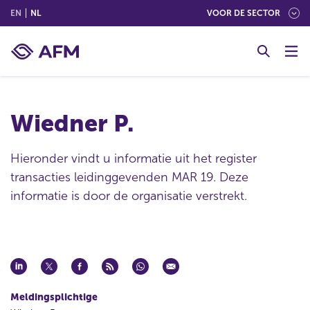
(ENGLISH)
(NEDERLANDS (NEDERLAND))
EN
NL
VOOR DE SECTOR
G
o
t
o
c
Wiedner P.
o
n
t
Hieronder vindt u informatie uit het register
e
transacties leidinggevenden MAR 19. Deze
n
informatie is door de organisatie verstrekt.
t
Meldingsplichtige