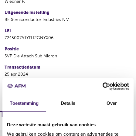
Wiedner P.
Uitgevende instelling
BE Semiconductor Industries N.V.
LEI
7245007A1YFLI2GNYX06
Positie
SVP Die Attach Sub Micron
Transactiedatum
25 apr 2024
V
V
o
o
Toestemming
Details
Over
r
l
i
g
Transacties
g
e
e
n
Deze website maakt gebruik van cookies
r
d
We gebruiken cookies om content en advertenties te
e
e