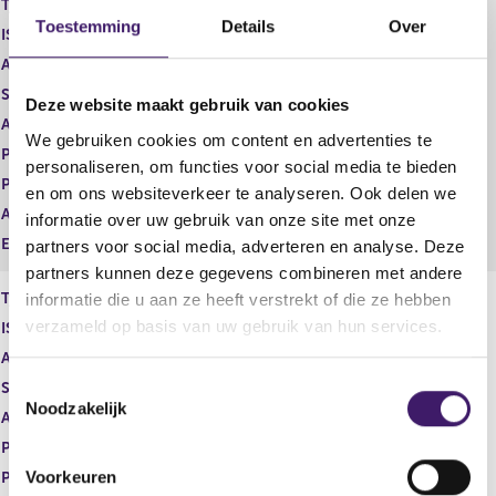
Type instrument
Gewoon aandeel
g
r
Toestemming
Details
Over
ISIN
GB00BDCPN049
i
e
s
g
Aard transactie
Verwerving
t
i
Soort transactie
Verwerving
Deze website maakt gebruik van cookies
e
s
Aandelenoptie programma
Nee
r
t
We gebruiken cookies om content en advertenties te
r
e
Plaats van handel
NASDAQ - ALL MARKETS
personaliseren, om functies voor social media te bieden
e
r
Prijs
0,00
en om ons websiteverkeer te analyseren. Ook delen we
s
r
Aantal
2,74
u
e
informatie over uw gebruik van onze site met onze
l
s
Eenheid
USD
partners voor social media, adverteren en analyse. Deze
t
u
partners kunnen deze gegevens combineren met andere
a
l
Type instrument
Gewoon aandeel
informatie die u aan ze heeft verstrekt of die ze hebben
a
t
verzameld op basis van uw gebruik van hun services.
ISIN
GB00BDCPN049
t
a
a
Aard transactie
Verwerving
t
T
Soort transactie
Verwerving
Noodzakelijk
o
Aandelenoptie programma
Nee
e
Plaats van handel
NASDAQ - ALL MARKETS
s
Voorkeuren
Prijs
67,41
t