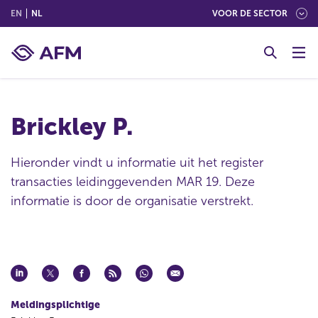
(ENGLISH)
(NEDERLANDS (NEDERLAND))
EN
NL
VOOR DE SECTOR
G
o
t
o
c
Brickley P.
o
n
t
Hieronder vindt u informatie uit het register
e
transacties leidinggevenden MAR 19. Deze
n
informatie is door de organisatie verstrekt.
t
Meldingsplichtige