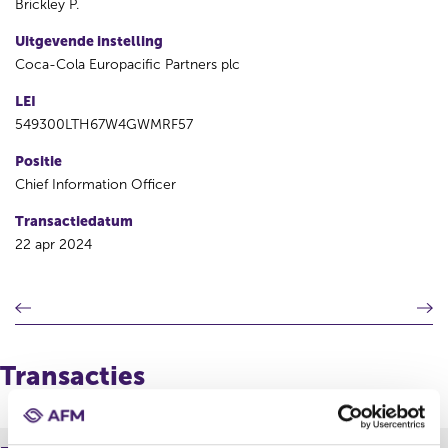
Brickley P.
Uitgevende instelling
Coca-Cola Europacific Partners plc
LEI
549300LTH67W4GWMRF57
Positie
Chief Information Officer
Transactiedatum
22 apr 2024
V
V
o
o
r
l
i
g
Transacties
g
e
e
n
r
d
e
e