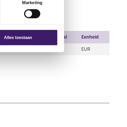
Marketing
handel
Prijs
Aantal
Eenheid
Alles toestaan
0,00
5,00
EUR