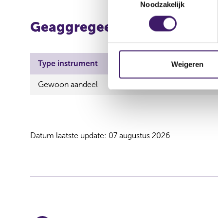
Noodzakelijk
o
e
Geaggregeerde informatie
s
t
e
m
Type instrument
ISIN
A
Weigeren
m
Gewoon aandeel
NL0011585146
V
i
n
g
s
s
Datum laatste update: 07 augustus 2026
e
l
e
c
t
i
e