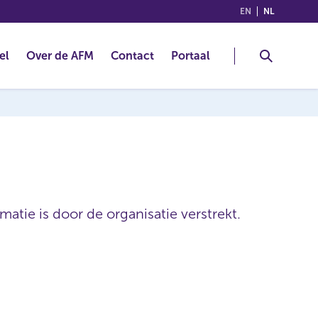
(ENGLISH)
(NEDERLA
EN
NL
el
Over de AFM
Contact
Portaal
atie is door de organisatie verstrekt.