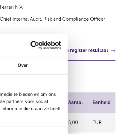
Ferrari N.V.
Chief Internal Audit, Risk and Compliance Officer
Volgende register resultaat
Over
 media te bieden en om ons
Plaats van
ze partners voor social
Prijs
Aantal
Eenheid
handel
nformatie die u aan ze heeft
OTC
0,00
5,00
EUR