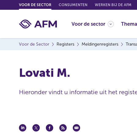
G
VOOR DE SECTOR
CONSUMENTEN
WERKEN BIJ DE AFM
o
t
Voor de sector
Thema
o
c
o
Voor de Sector
Registers
Meldingenregisters
Trans
n
t
e
Lovati M.
n
t
Hieronder vindt u informatie uit het regist