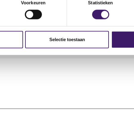
Voorkeuren
Statistieken
ard transactie
Soort transactie
Plaats van 
Selectie toestaan
erwerving
Verwerving
OTC