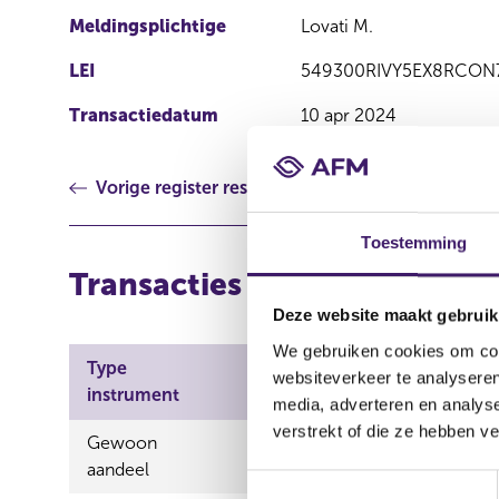
Meldingsplichtige
Lovati M.
LEI
549300RIVY5EX8RCON
Transactiedatum
10 apr 2024
Vorige register resultaat
Toestemming
Transacties
Deze website maakt gebruik
We gebruiken cookies om cont
Type
Aard
websiteverkeer te analyseren
ISIN
instrument
transactie
media, adverteren en analys
verstrekt of die ze hebben v
Gewoon
NL0011585146
Verwervin
aandeel
T