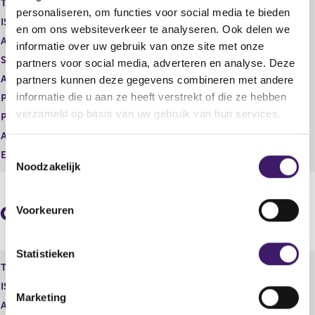
Type instrument
Performance award shares
g
r
personaliseren, om functies voor social media te bieden
ISIN
CH121647879
i
e
en om ons websiteverkeer te analyseren. Ook delen we
s
g
Aard transactie
Verwerving
informatie over uw gebruik van onze site met onze
t
i
Soort transactie
Verwerving
partners voor social media, adverteren en analyse. Deze
e
s
Aandelenoptie programma
Nee
partners kunnen deze gegevens combineren met andere
r
t
r
e
informatie die u aan ze heeft verstrekt of die ze hebben
Plaats van handel
OTC
e
r
verzameld op basis van uw gebruik van hun services.
Prijs
0,00
s
r
Aantal
7.896,00
u
e
T
l
s
Eenheid
EUR
Noodzakelijk
t
u
o
a
l
e
a
t
s
Geaggregeerde informatie
t
a
Voorkeuren
t
a
e
t
m
Statistieken
Type instrument
Performance award shares
m
ISIN
CH121647879
i
Marketing
n
Aard transactie
Verwerving