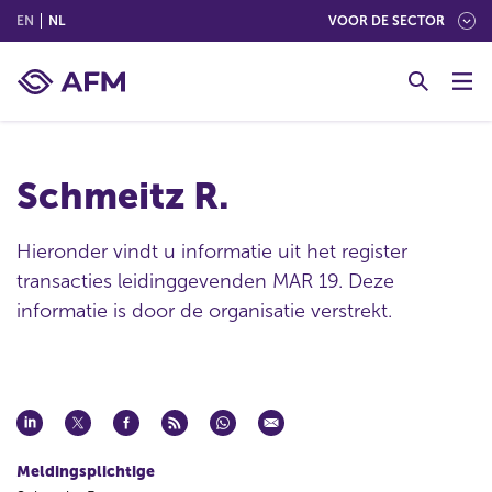
(ENGLISH)
(NEDERLANDS (NEDERLAND))
EN
NL
VOOR DE SECTOR
G
o
t
o
c
Schmeitz R.
o
n
t
Hieronder vindt u informatie uit het register
e
transacties leidinggevenden MAR 19. Deze
n
informatie is door de organisatie verstrekt.
t
Meldingsplichtige