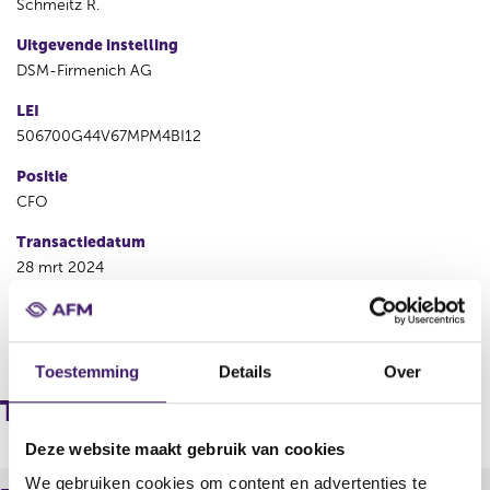
Schmeitz R.
Uitgevende instelling
DSM-Firmenich AG
LEI
506700G44V67MPM4BI12
Positie
CFO
Transactiedatum
28 mrt 2024
V
V
o
o
Toestemming
Details
Over
r
l
i
g
Transacties
g
e
e
n
Deze website maakt gebruik van cookies
r
d
We gebruiken cookies om content en advertenties te
e
e