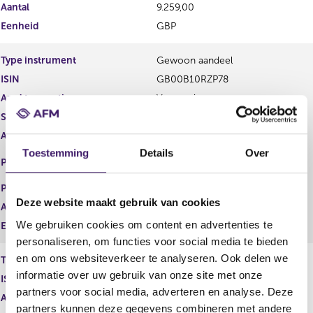
Aantal
9.259,00
Eenheid
GBP
Type instrument
Gewoon aandeel
ISIN
GB00B10RZP78
Aard transactie
Verwerving
Soort transactie
Verwerving
Aandelenoptie programma
Nee
Toestemming
Details
Over
EURONEXT - EURONEXT
Plaats van handel
AMSTERDAM
Prijs
0,00
Deze website maakt gebruik van cookies
Aantal
3.516,00
We gebruiken cookies om content en advertenties te
Eenheid
EUR
personaliseren, om functies voor social media te bieden
en om ons websiteverkeer te analyseren. Ook delen we
Type instrument
Gewoon aandeel
informatie over uw gebruik van onze site met onze
ISIN
GB00B10RZP78
partners voor social media, adverteren en analyse. Deze
Aard transactie
Verwerving
partners kunnen deze gegevens combineren met andere