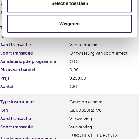
e
Selectie toestaan
Prijs
3.516,00
c
Aantal
EUR
t
Weigeren
i
Type instrument
Conditional share award
e
ISIN
Aard transactie
Vervreemding
Soort transactie
Omwisseling van soort effect
Aandelenoptie programma
OTC
Plaats van handel
0,00
Prijs
9.259,00
Aantal
GBP
Type instrument
Gewoon aandeel
ISIN
GB00B10RZP78
Aard transactie
Verwerving
Soort transactie
Verwerving
EURONEXT - EURONEXT
Aandelenoptie programma