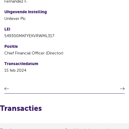
Fernandez F.
Uitgevende instelling
Unilever Plc
LEI
549300MKFYEKVRWML317
Positie
Chief Financial Officer (Director)
Transactiedatum
15 feb 2024
V
V
o
o
r
l
i
g
Transacties
g
e
e
n
r
d
e
e