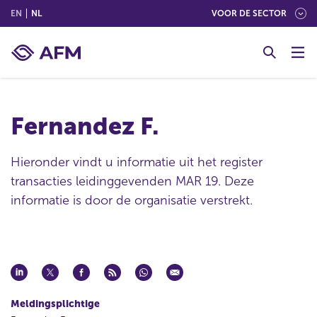
(ENGLISH)
(NEDERLANDS (NEDERLAND))
EN
NL
VOOR DE SECTOR
G
o
t
o
c
Fernandez F.
o
n
t
Hieronder vindt u informatie uit het register
e
transacties leidinggevenden MAR 19. Deze
n
informatie is door de organisatie verstrekt.
t
Meldingsplichtige