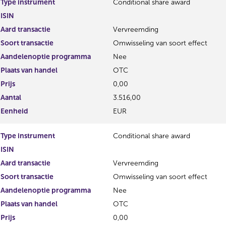
Type instrument
Conditional share award
g
r
ISIN
i
e
s
g
Aard transactie
Vervreemding
t
i
Soort transactie
Omwisseling van soort effect
e
s
Aandelenoptie programma
Nee
r
t
r
e
Plaats van handel
OTC
e
r
Prijs
0,00
s
r
Aantal
3.516,00
u
e
l
s
Eenheid
EUR
t
u
a
l
Type instrument
Conditional share award
a
t
ISIN
t
a
a
Aard transactie
Vervreemding
t
Soort transactie
Omwisseling van soort effect
Aandelenoptie programma
Nee
Plaats van handel
OTC
Prijs
0,00