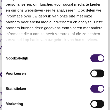
Type instrument
Gewoon aandeel
g
r
personaliseren, om functies voor social media te bieden
ISIN
NL00150001Q9
i
e
en om ons websiteverkeer te analyseren. Ook delen we
s
g
Aard transactie
Verwerving
informatie over uw gebruik van onze site met onze
t
i
Soort transactie
Koop
partners voor social media, adverteren en analyse. Deze
e
s
Aandelenoptie programma
Nee
partners kunnen deze gegevens combineren met andere
r
t
r
e
informatie die u aan ze heeft verstrekt of die ze hebben
Plaats van handel
OTC
e
r
verzameld op basis van uw gebruik van hun services.
Prijs
14,52
s
r
Aantal
6.949,00
u
e
T
l
s
Eenheid
EUR
Noodzakelijk
t
u
o
a
l
e
a
t
s
Geaggregeerde informatie
t
a
Voorkeuren
t
a
e
t
m
Statistieken
Type instrument
Gewoon aandeel
m
ISIN
NL00150001Q9
i
Marketing
n
Aard transactie
Verwerving