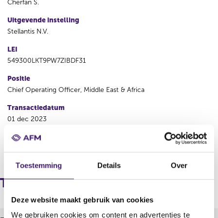
Cherfan S.
Uitgevende instelling
Stellantis N.V.
LEI
549300LKT9PW7ZIBDF31
Positie
Chief Operating Officer, Middle East & Africa
Transactiedatum
01 dec 2023
V
V
o
o
Toestemming
Details
Over
r
l
i
g
Transacties
g
e
e
n
Deze website maakt gebruik van cookies
r
d
We gebruiken cookies om content en advertenties te
e
e