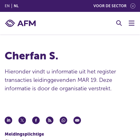
(ENGLISH)
(NEDERLANDS (NEDERLAND))
EN
NL
VOOR DE SECTOR
G
o
t
o
c
Cherfan S.
o
n
t
Hieronder vindt u informatie uit het register
e
transacties leidinggevenden MAR 19. Deze
n
informatie is door de organisatie verstrekt.
t
Meldingsplichtige