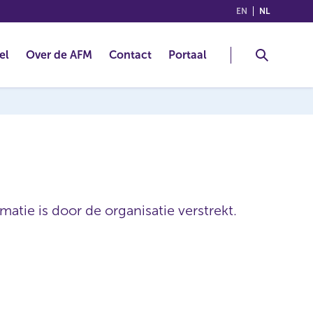
(ENGLISH)
(NEDERLA
EN
NL
el
Over de AFM
Contact
Portaal
atie is door de organisatie verstrekt.