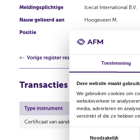
Meldingsplichtige
Icecat International B.V.
Nauw gelieerd aan
Hoogeveen M.
Positie
CEO
Vorige register resultaat
Toestemming
Transacties
Deze website maakt gebruik
We gebruiken cookies om cont
websiteverkeer te analyseren
Type instrument
ISIN
Aard transacti
media, adverteren en analys
verstrekt of die ze hebben v
Certificaat van aandeel
Verwerving
T
Noodzakelijk
o