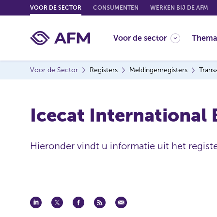
G
VOOR DE SECTOR
CONSUMENTEN
WERKEN BIJ DE AFM
o
t
Voor de sector
Thema
o
c
o
Voor de Sector
Registers
Meldingenregisters
Trans
n
t
e
Icecat International 
n
t
Hieronder vindt u informatie uit het regist