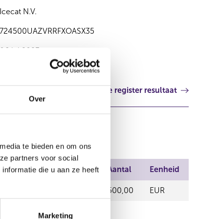
Icecat N.V.
724500UAZVRRFXOASX35
06 jul 2023
Volgende register resultaat
Over
 media te bieden en om ons
ze partners voor social
laats van handel
Prijs
Aantal
Eenheid
nformatie die u aan ze heeft
PEX
9,97
500,00
EUR
Marketing