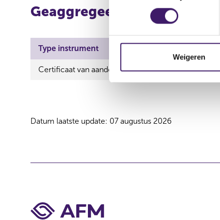
Geaggregeerde informatie
e
s
t
e
Type instrument
ISIN
Aard 
m
Weigeren
m
Certificaat van aandeel
Verwe
i
n
g
s
Datum laatste update: 07 augustus 2026
s
e
l
e
c
t
i
e