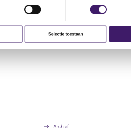
transactie
Soort transactie
Plaats van han
Selectie toestaan
rving
Koop
NPEX
Archief